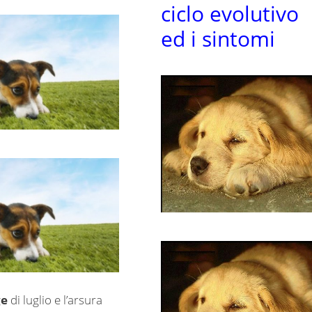
ciclo evolutivo
ed i sintomi
ge
di luglio e l’arsura