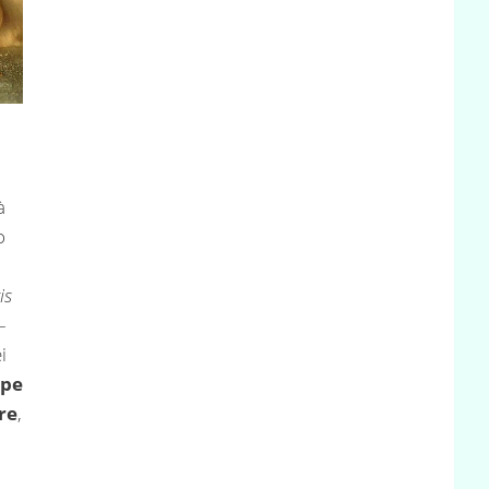
à
o
is
–
i
mpe
re
,