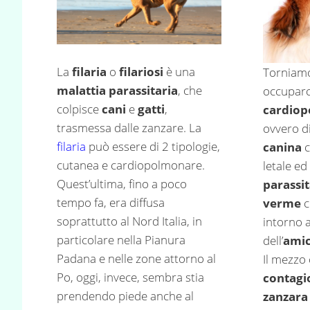
La
filaria
o
filariosi
è una
Torniamo
malattia parassitaria
, che
occuparc
colpisce
cani
e
gatti
,
cardiop
trasmessa dalle zanzare. La
ovvero di
filaria
può essere di 2 tipologie,
canina
c
cutanea e cardiopolmonare.
letale ed
Quest’ultima, fino a poco
parassi
tempo fa, era diffusa
verme
c
soprattutto al Nord Italia, in
intorno 
particolare nella Pianura
dell’
amic
Padana e nelle zone attorno al
Il mezzo 
Po, oggi, invece, sembra stia
contagi
prendendo piede anche al
zanzara