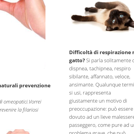
Difficoltà di respirazione 
gatto?
Si parla solitamente 
dispnea, tachipnea, respiro
sibilante, affannato, veloce,
ansimante. Qualunque term
 naturali prevenzione
si usi, rappresenta
giustamente un motivo di
di omeopatici.Vorrei
preoccupazione: può essere
evenire la filariosi
dovuto ad un lieve malesser
passeggero, come pure ad u
problema grave, che può