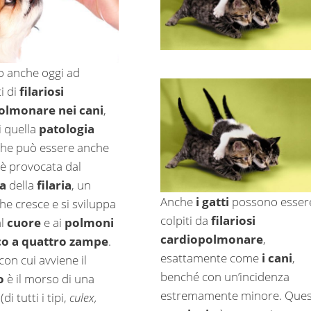
 anche oggi ad
i di
filariosi
olmonare nei cani
,
 quella
patologia
he può essere anche
 è provocata dal
ta
della
filaria
, un
Anche
i gatti
possono esser
he cresce e si sviluppa
colpiti da
filariosi
al
cuore
e ai
polmoni
cardiopolmonare
,
o a quattro zampe
.
esattamente come
i cani
,
con cui avviene il
benché con un’incidenza
o
è il morso di una
estremamente minore. Ques
(di tutti i tipi,
culex,