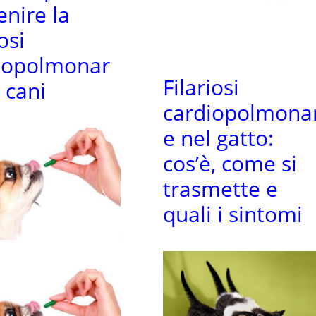
enire la
iosi
iopolmonar
Filariosi
 cani
cardiopolmona
e nel gatto:
cos’è, come si
trasmette e
quali i sintomi