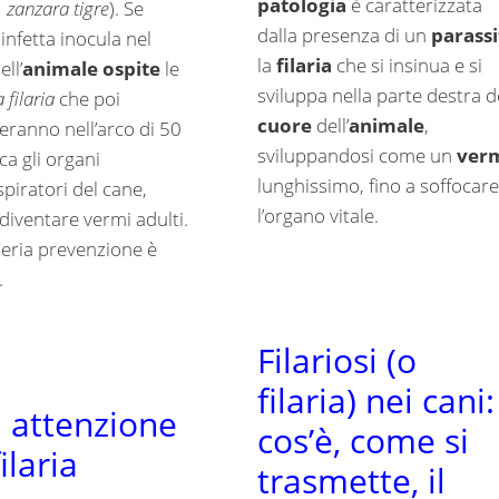
patologia
è caratterizzata
 zanzara tigre
). Se
dalla presenza di un
parassi
infetta inocula nel
la
filaria
che si insinua e si
ll’
animale ospite
le
sviluppa nella parte destra d
a filaria
che poi
cuore
dell’
animale
,
eranno nell’arco di 50
sviluppandosi come un
ver
rca gli organi
lunghissimo, fino a soffocare
piratori del cane,
l’organo vitale.
diventare vermi adulti.
eria prevenzione è
.
Filariosi (o
filaria) nei cani:
: attenzione
cos’è, come si
filaria
trasmette, il