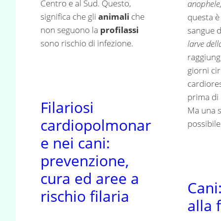
Centro e al Sud. Questo,
anophele,
significa che gli
animali
che
questa è 
non seguono la
profilassi
sangue de
sono rischio di infezione.
larve dell
raggiung
giorni ci
cardiores
prima di 
Filariosi
Ma una s
cardiopolmonar
possibile
e nei cani:
prevenzione,
cura ed aree a
Cani
rischio filaria
alla 