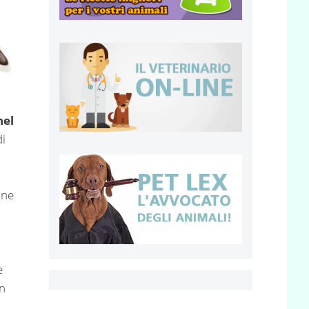
nel
di
ine
e
n