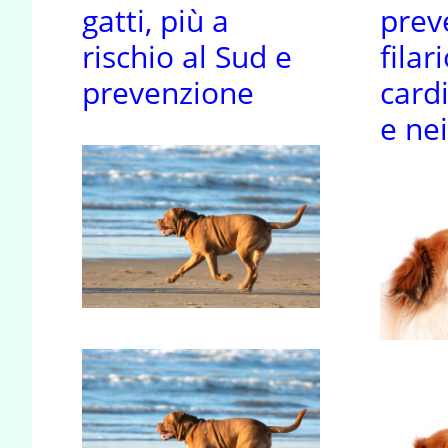
gatti, più a
prev
rischio al Sud e
filar
prevenzione
card
e nei