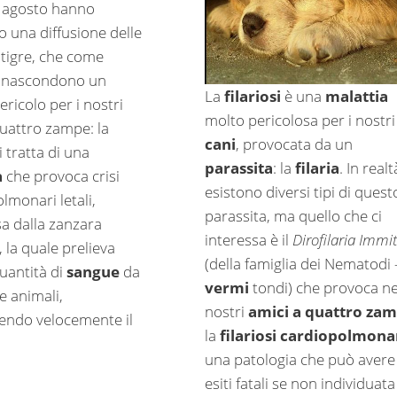
 agosto hanno
 una diffusione delle
tigre, che come
 nascondono un
La
filariosi
è una
malattia
ricolo per i nostri
molto pericolosa per i nostri
quattro zampe: la
cani
, provocata da un
Si tratta di una
parassita
: la
filaria
. In realt
a
che provoca crisi
esistono diversi tipi di quest
lmonari letali,
parassita, ma quello che ci
a dalla zanzara
interessa è il
Dirofilaria Immit
 la quale prelieva
(della famiglia dei Nematodi 
quantità di
sangue
da
vermi
tondi) che provoca ne
e animali,
nostri
amici a quattro za
endo velocemente il
la
filariosi cardiopolmona
una patologia che può avere
esiti fatali se non individuata