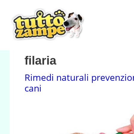
Vai
al
contenuto
filaria
Rimedi naturali prevenzion
cani