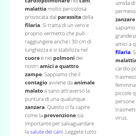
cardiopolmonare
nei
cani
,
umida di
malattia
molto pericolosa
permesso
provocata dal
parassita
della
zanzare
filaria
. Si tratta di un vero e
sapiamo
proprio vermetto che può
grande pe
raggiungere anche i 30 cm di
amici a 
lunghezza e si stabilizza nel
filaria
. 
cuore
e nei
polmoni
dei
malatti
nostri
amici a quattro
cardio-po
zampe
. Sappiamo che il
trasmess
contagio
avviene da
animale
femmina,
malato
a sano attraverso la
piccole 
puntura di una qualunque
persone 
zanzara
. Questo ci fa capire
trasmett
come la
prevenzione
sia
virus.
importante per salvaguardare
la
salute dei cani
. Leggete tutto