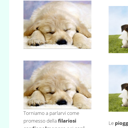
Torniamo a parlarvi come
promesso della
filariosi
Le
piog