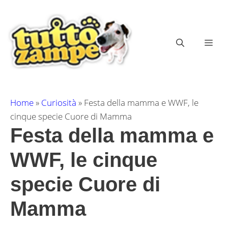
Vai
al
contenuto
ME
Home
»
Curiosità
»
Festa della mamma e WWF, le
cinque specie Cuore di Mamma
Festa della mamma e
WWF, le cinque
specie Cuore di
Mamma