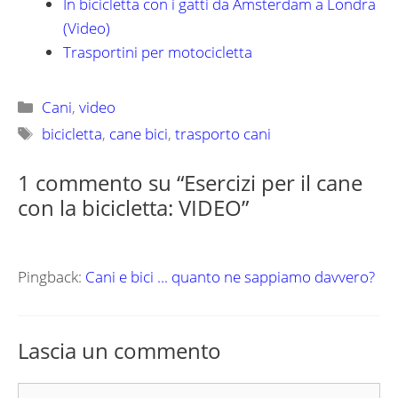
In bicicletta con i gatti da Amsterdam a Londra
(Video)
Trasportini per motocicletta
Categorie
Cani
,
video
Tag
bicicletta
,
cane bici
,
trasporto cani
1 commento su “Esercizi per il cane
con la bicicletta: VIDEO”
Pingback:
Cani e bici ... quanto ne sappiamo davvero?
Lascia un commento
Commento