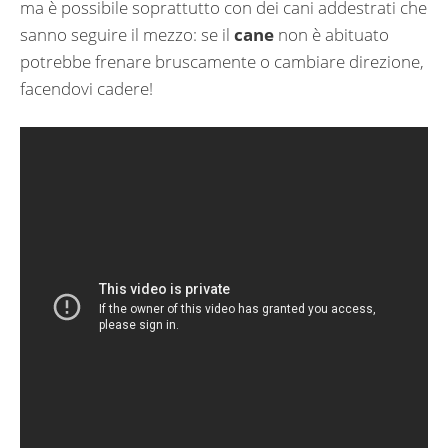
ma è possibile soprattutto con dei cani addestrati che
sanno seguire il mezzo: se il
cane
non è abituato
potrebbe frenare bruscamente o cambiare direzione,
facendovi cadere!