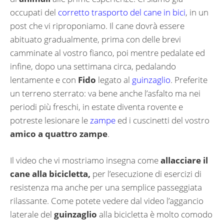
occupati del
corretto trasporto del cane in bici
, in un
post che vi riproponiamo. Il cane dovrà essere
abituato gradualmente, prima con delle brevi
camminate al vostro fianco, poi mentre pedalate ed
infine, dopo una settimana circa, pedalando
lentamente e con
Fido
legato al
guinzaglio
. Preferite
un terreno sterrato: va bene anche l’asfalto ma nei
periodi più freschi, in estate diventa rovente e
potreste lesionare le
zampe
ed i cuscinetti del vostro
amico a quattro zampe
.
Il video che vi mostriamo insegna come
allacciare il
cane alla bicicletta,
per l’esecuzione di esercizi di
resistenza ma anche per una semplice passeggiata
rilassante. Come potete vedere dal video l’aggancio
laterale del
guinzaglio
alla bicicletta è molto comodo