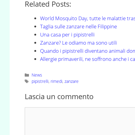
Related Posts:
World Mosquito Day, tutte le malattie t
Taglia sulle zanzare nelle Filippine
Una casa per i pipistrelli
Zanzare? Le odiamo ma sono utili
Quando i pipistrelli diventano animali do
Allergie primaverili, ne soffrono anche i c
Categorie
News
Tag
pipistrelli
,
rimedi
,
zanzare
Lascia un commento
Commento