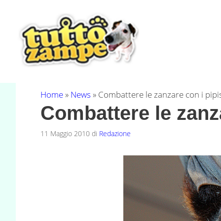
Vai
al
contenuto
Home
»
News
»
Combattere le zanzare con i pipis
Combattere le zanzar
11 Maggio 2010
di
Redazione