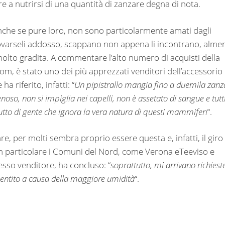
e a nutrirsi di una quantità di zanzare degna di nota.
, anche se pure loro, non sono particolarmente amati dagli
rovarseli addosso, scappano non appena li incontrano, alme
molto gradita. A commentare l’alto numero di acquisti della
com, è stato uno dei più apprezzati venditori dell’accessorio
a riferito, infatti: “
Un pipistrallo mangia fino a duemila zanz
enoso, non si impiglia nei capelli, non è assetato di sangue e tutt
frutto di gente che ignora la vera natura di questi mammiferi
“.
re, per molti sembra proprio essere questa e, infatti, il giro
, in particolare i Comuni del Nord, come Verona eTeeviso e
sso venditore, ha concluso: “
soprattutto, mi arrivano richiest
 sentito a causa della maggiore umidità
“.