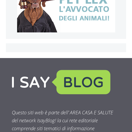
Questo siti web è parte dell’ AREA CASA E SALUTE
del network IsayBlog! la cui rete editoriale
comprende siti tematici di informazione