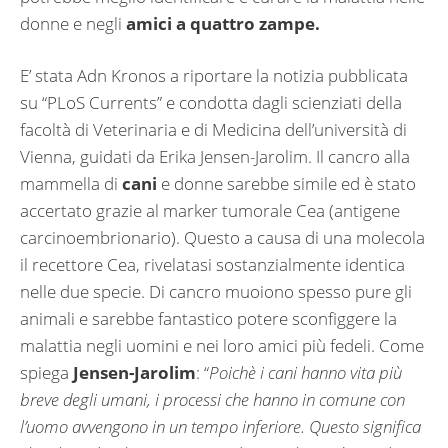
donne e negli
amici a quattro zampe.
E’ stata Adn Kronos a riportare la notizia pubblicata
su “PLoS Currents” e condotta dagli scienziati della
facoltà di Veterinaria e di Medicina dell’università di
Vienna, guidati da Erika Jensen-Jarolim. Il cancro alla
mammella di
cani
e donne sarebbe simile ed è stato
accertato grazie al marker tumorale Cea (antigene
carcinoembrionario). Questo a causa di una molecola
il recettore Cea, rivelatasi sostanzialmente identica
nelle due specie. Di cancro muoiono spesso pure gli
animali e sarebbe fantastico potere sconfiggere la
malattia negli uomini e nei loro amici più fedeli. Come
spiega
Jensen-Jarolim
: “
Poichè i cani hanno vita più
breve degli umani, i processi che hanno in comune con
l’uomo avvengono in un tempo inferiore. Questo significa