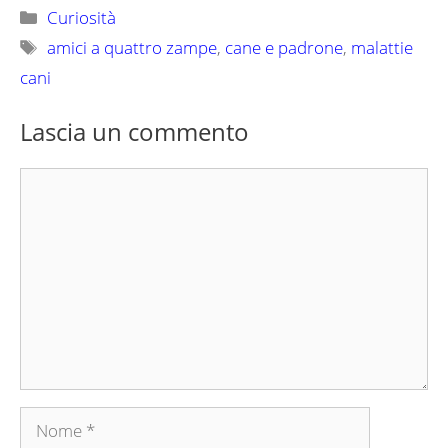
Categorie
Curiosità
Tag
amici a quattro zampe
,
cane e padrone
,
malattie
cani
Lascia un commento
Commento
Nome