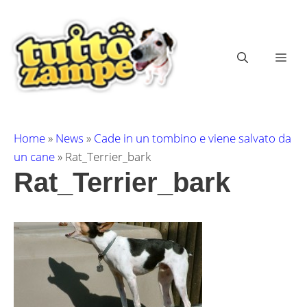
Vai
al
contenuto
ME
Home
»
News
»
Cade in un tombino e viene salvato da
un cane
»
Rat_Terrier_bark
Rat_Terrier_bark