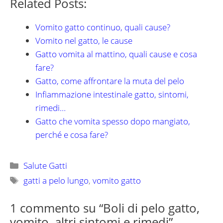
Related Posts:
Vomito gatto continuo, quali cause?
Vomito nel gatto, le cause
Gatto vomita al mattino, quali cause e cosa
fare?
Gatto, come affrontare la muta del pelo
Infiammazione intestinale gatto, sintomi,
rimedi…
Gatto che vomita spesso dopo mangiato,
perché e cosa fare?
Categorie
Salute Gatti
Tag
gatti a pelo lungo
,
vomito gatto
1 commento su “Boli di pelo gatto,
vomito, altri sintomi e rimedi”