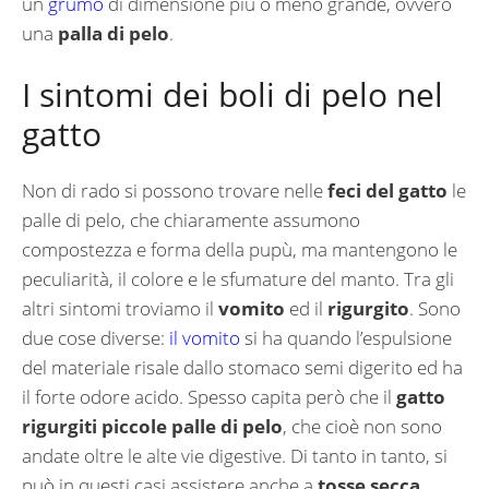
un
grumo
di dimensione più o meno grande, ovvero
una
palla di pelo
.
I sintomi dei boli di pelo nel
gatto
Non di rado si possono trovare nelle
feci del gatto
le
palle di pelo, che chiaramente assumono
compostezza e forma della pupù, ma mantengono le
peculiarità, il colore e le sfumature del manto. Tra gli
altri sintomi troviamo il
vomito
ed il
rigurgito
. Sono
due cose diverse:
il vomito
si ha quando l’espulsione
del materiale risale dallo stomaco semi digerito ed ha
il forte odore acido. Spesso capita però che il
gatto
rigurgiti piccole palle di pelo
, che cioè non sono
andate oltre le alte vie digestive. Di tanto in tanto, si
può in questi casi assistere anche a
tosse secca
,