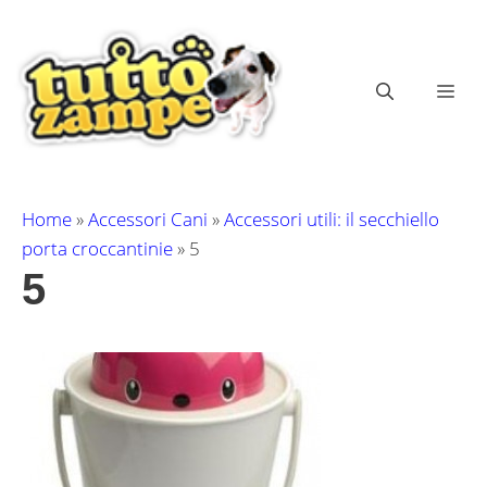
Vai
al
contenuto
ME
Home
»
Accessori Cani
»
Accessori utili: il secchiello
porta croccantinie
»
5
5