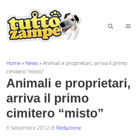
Vai
al
contenuto
ME
Home
»
News
»
Animali e proprietari, arriva il primo
cimitero “misto”
Animali e proprietari,
arriva il primo
cimitero “misto”
6 Settembre 2012
di
Redazione