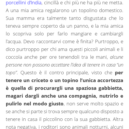
porcellini d’India
, cincillà e chi più ne ha più ne metta.
A una mia amica regalarono un topolino domestico.
Sua mamma era talmente tanto disgustata che lo
teneva sempre coperto da un panno, e la mia amica
lo scopriva solo per farlo mangiare e cambiargli
l’acqua. Devo raccontarvi come è finita? Purtroppo, e
dico purtroppo per chi ama questi piccoli animali e li
coccola anche per ore tenendoli tra le mani,
alcune
persone non possono accettare l’idea di tenere in casa “un
topo”
. Questo è il contro principale, visto che
per
tenere un criceto o un topino l’unica accortezza
è quella di procurargli una spaziosa gabbietta,
magari dargli anche una compagnia, nutrirlo e
pulirlo nel modo giusto
, non serve molto spazio e
se anche si parte si trova sempre qualcuno disposto a
tenere in casa il piccolino con la sua gabbietta. Altra
nota negativa, i roditori sono animali notturni, alcuni