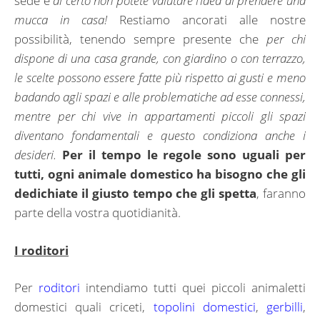
sede e
di certo non potete valutare l’idea di prendere una
mucca in casa!
Restiamo ancorati alle nostre
possibilità, tenendo sempre presente che
per chi
dispone di una casa grande, con giardino o con terrazzo,
le scelte possono essere fatte più rispetto ai gusti e meno
badando agli spazi e alle problematiche ad esse connessi,
mentre per chi vive in appartamenti piccoli gli spazi
diventano fondamentali e questo condiziona anche i
desideri.
Per il tempo le regole sono uguali per
tutti, ogni animale domestico ha bisogno che gli
dedichiate il giusto tempo che gli spetta
, faranno
parte della vostra quotidianità.
I roditori
Per
roditori
intendiamo tutti quei piccoli animaletti
domestici quali criceti,
topolini domestici
,
gerbilli
,