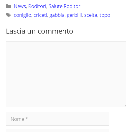
Categorie
News
,
Roditori
,
Salute Roditori
Tag
coniglio
,
criceti
,
gabbia
,
gerbilli
,
scelta
,
topo
Lascia un commento
Commento
Nome