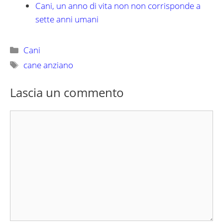
Cani, un anno di vita non non corrisponde a
sette anni umani
Categorie
Cani
Tag
cane anziano
Lascia un commento
Commento