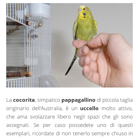
La
cocorita
, simpatico
pappagallino
di piccola taglia
originario dell’Australia, è un
uccello
molto attivo,
che ama svolazzare libero negli spazi che gli sono
assegnati. Se per caso possedete uno di questi
esemplari, ricordate di non tenerlo sempre chiuso in