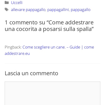
Categorie
Uccelli
Tag
allevare pappagallo
,
pappagallini
,
pappagallo
1 commento su “Come addestrare
una cocorita a posarsi sulla spalla”
Pingback:
Come scegliere un cane. – Guide | come
addestrare.eu
Lascia un commento
Commento