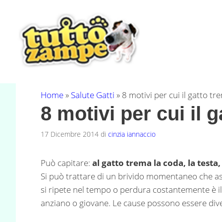
Vai
al
contenuto
Home
»
Salute Gatti
»
8 motivi per cui il gatto t
8 motivi per cui il
17 Dicembre 2014
di
cinzia iannaccio
Può capitare:
al gatto trema la coda,
la testa
Si può trattare di un brivido momentaneo che a
si ripete nel tempo o perdura costantemente è il c
anziano o giovane. Le cause possono essere dive