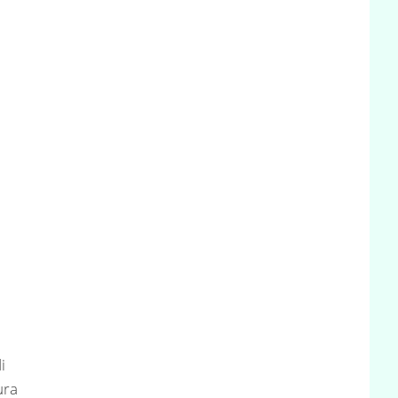
i
ura