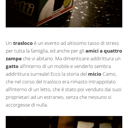
Un
trasloco
è un evento ad altissimo tasso di stress
per tutta la famiglia, ed anche per gli
amici a quattro
zampe
che vi abitano. Ma dimenticare addirittura un
gatto
all’interno di un mobile e venderlo sembra
addirittura surreale! Ecco la storia del
micio
Camo,
che nel corso del trasloco era rimasto intrappolato
all’interno di un letto, che è stato poi venduto dai suoi
proprietari ad un estraneo, senza che nessuno si
accorgesse di nulla.