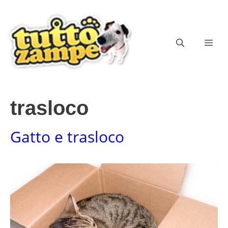
Vai
al
contenuto
ME
trasloco
Gatto e trasloco