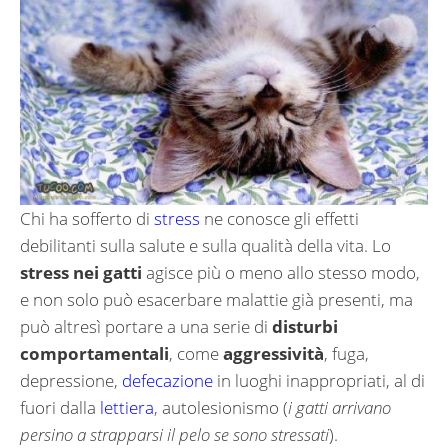
Chi ha sofferto di
stress
ne conosce gli effetti
debilitanti sulla salute e sulla qualità della vita. Lo
stress nei gatti
agisce più o meno allo stesso modo,
e non solo può esacerbare malattie già presenti, ma
può altresì portare a una serie di
disturbi
comportamentali
, come
aggressività
, fuga,
depressione,
defecazione
in luoghi inappropriati, al di
fuori dalla
lettiera
, autolesionismo (
i gatti arrivano
persino a strapparsi il pelo se sono stressati
).