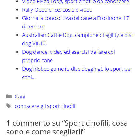
Video Flyball dog, sport cinofilo da conoscere
Rally Obedience: cos'è e video
Giornata conoscitiva del cane a Frosinone il 7
dicembre
Australian Cattle Dog, campione di agility e disc
dog VIDEO
Dog dance: video ed esercizi da fare col
proprio cane
Dog frisbee game (o disc dogging), lo sport per
cani…
Categorie
Cani
Tag
conoscere gli sport cinofili
1 commento su “Sport cinofili, cosa
sono e come sceglierli”