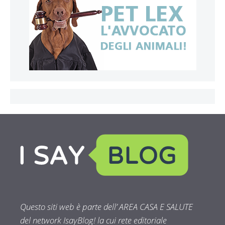
Questo siti web è parte dell’ AREA CASA E SALUTE
del network IsayBlog! la cui rete editoriale