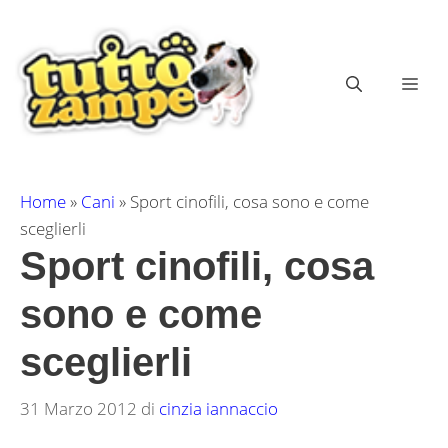
Vai
al
contenuto
ME
Home
»
Cani
»
Sport cinofili, cosa sono e come
sceglierli
Sport cinofili, cosa
sono e come
sceglierli
31 Marzo 2012
di
cinzia iannaccio