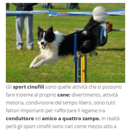
Gli
sport cinofili
sono quelle attività che si possono
fare insieme al proprio
cane:
divertimento, attività
motoria, condivisione del tempo libero, sono tutti
fattori importanti per rafforzare il legame tra
conduttore
ed
amico a quattro zampe.
In realtà
però gli sport cinofili sono nati come mezzo atto a