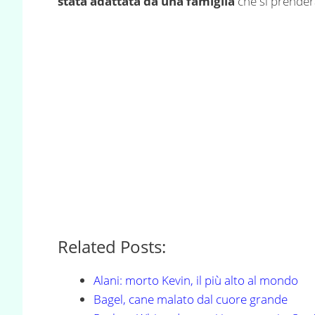
stata adattata da una famiglia
che si prenderà
Related Posts:
Alani: morto Kevin, il più alto al mondo
Bagel, cane malato dal cuore grande