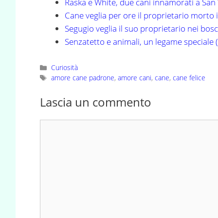
Raska e White, due cani innamorati a San
Cane veglia per ore il proprietario morto
Segugio veglia il suo proprietario nei bosc
Senzatetto e animali, un legame speciale 
Categorie
Curiosità
Tag
amore cane padrone
,
amore cani
,
cane
,
cane felice
Lascia un commento
Commento