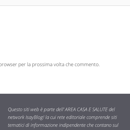
o browser per la prossima volta che commento.
Questo siti web è parte dell’ AREA CASA E SALUTE del
network IsayBlog! la cui rete editoriale comprende siti
tematici di informazione indipendente che contano sul