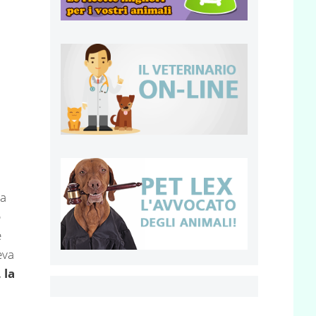
ia
e
e
eva
 la