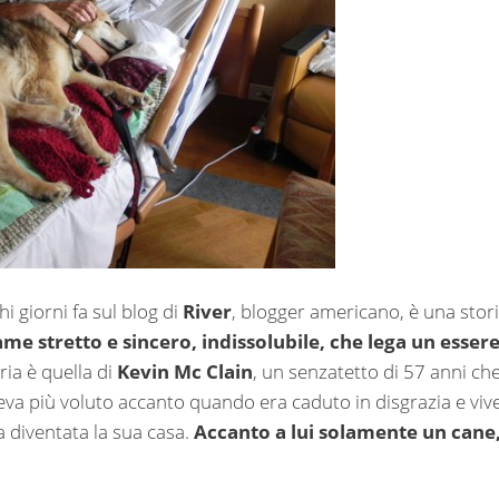
i giorni fa sul blog di
River
, blogger americano, è una stor
me stretto e sincero, indissolubile, che lega un esser
oria è quella di
Kevin Mc Clain
, un senzatetto di 57 anni ch
veva più voluto accanto quando era caduto in disgrazia e viv
a diventata la sua casa.
Accanto a lui solamente un cane,