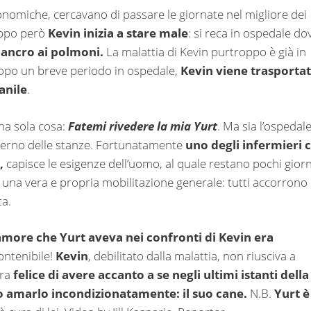
onomiche, cercavano di passare le giornate nel migliore dei
oppo però
Kevin inizia a stare male
: si reca in ospedale do
cancro ai polmoni.
La malattia di Kevin purtroppo è già in
 Dopo un breve periodo in ospedale,
Kevin viene trasporta
anile
.
na sola cosa:
Fatemi rivedere la mia Yurt
. Ma sia l’ospedal
’interno delle stanze. Fortunatamente
uno degli infermieri 
,
capisce le esigenze dell’uomo, al quale restano pochi giorn
 una vera e propria mobilitazione generale: tutti accorrono
ta.
’amore che Yurt aveva nei confronti di Kevin era
contenibile!
Kevin
, debilitato dalla malattia, non riusciva a
ra
felice di avere accanto a se negli ultimi istanti della
to amarlo incondizionatamente: il suo cane.
N.B.
Yurt è