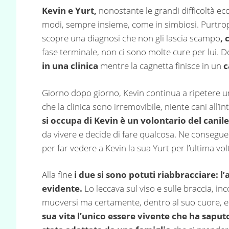
Kevin e Yurt,
nonostante le grandi difficoltà ec
modi, sempre insieme, come in simbiosi. Purtr
scopre una diagnosi che non gli lascia scampo
, 
fase terminale, non ci sono molte cure per lui.
in una clinica
mentre la cagnetta finisce in un
c
Giorno dopo giorno, Kevin continua a ripetere u
che la clinica sono irremovibile, niente cani all
si occupa di Kevin è un volontario del canile
da vivere e decide di fare qualcosa. Ne consegue
per far vedere a Kevin la sua Yurt per l’ultima vol
Alla fine
i due si sono potuti riabbracciare: l
evidente.
Lo leccava sul viso e sulle braccia, in
muoversi ma certamente, dentro al suo cuore, e
sua vita l’unico essere vivente che ha sapu