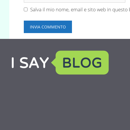
web
Salva il mio nome, email e sito web in quest