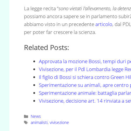
La legge recita “
sono vietati l’allevamento, la deten
possiamo ancora sapere se in parlamento subirà 
abbiamo visto in un precedente
articolo
, dal PD
per poter far crescere la scienza.
Related Posts:
Approvata la mozione Bossi, tempi duri pe
Vivisezione, per il Pdl Lombardia legge R
Il figlio di Bossi si schiera contro Green Hil
Sperimentazione su animali, apre centro
Sperimentazione animale: battaglia parla
Vivisezione, decisione art. 14 rinviata a 
Categorie
News
Tag
animalisti
,
vivisezione