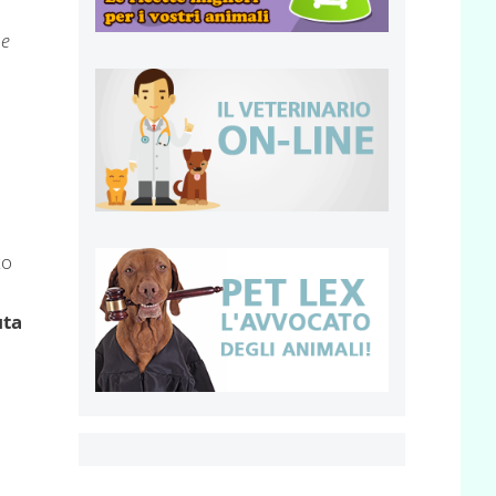
 e
to
uta