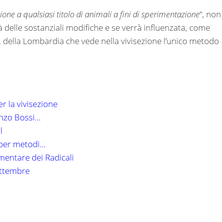
zione a qualsiasi titolo di animali a fini di sperimentazione
“, non
delle sostanziali modifiche e se verrà influenzata, come
L della Lombardia che vede nella vivisezione l’unico metodo
r la vivisezione
enzo Bossi…
l
 per metodi…
mentare dei Radicali
settembre