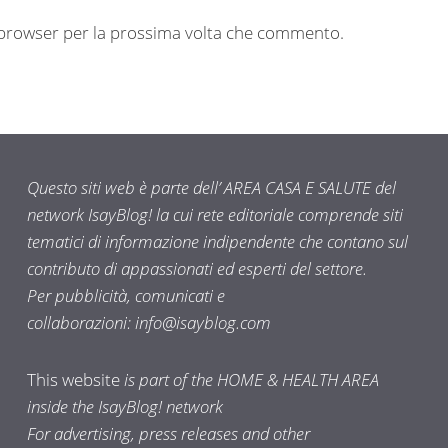
o browser per la prossima volta che commento.
Questo siti web è parte dell’ AREA CASA E SALUTE del
network IsayBlog! la cui rete editoriale comprende siti
tematici di informazione indipendente che contano sul
contributo di appassionati ed esperti del settore.
Per pubblicità, comunicati e
collaborazioni:
info@isayblog.com
This website
is part of the HOME & HEALTH AREA
inside the IsayBlog! network
For advertising, press releases and other