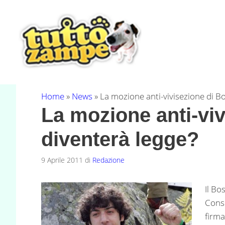
Vai
al
contenuto
Home
»
News
»
La mozione anti-vivisezione di Bo
La mozione anti-viv
diventerà legge?
9 Aprile 2011
di
Redazione
Il Bo
Consi
firma