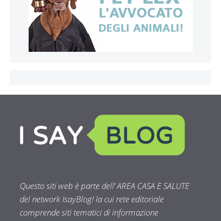
Questo siti web è parte dell’ AREA CASA E SALUTE
del network IsayBlog! la cui rete editoriale
comprende siti tematici di informazione