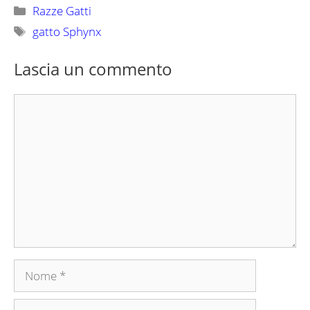
Categorie
Razze Gatti
Tag
gatto Sphynx
Lascia un commento
Commento
Nome
Email