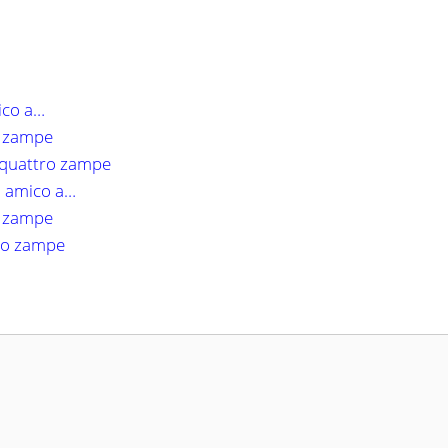
ico a…
ro zampe
a quattro zampe
uo amico a…
ro zampe
tro zampe