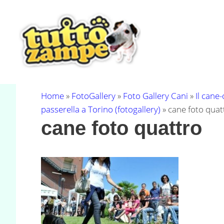
Vai
al
contenuto
Home
»
FotoGallery
»
Foto Gallery Cani
»
Il cane
passerella a Torino (fotogallery)
»
cane foto quat
cane foto quattro