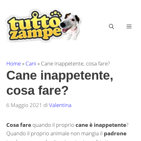
Vai
al
contenuto
ME
Home
»
Cani
»
Cane inappetente, cosa fare?
Cane inappetente,
cosa fare?
6 Maggio 2021
di
Valentina
Cosa fare
quando il proprio
cane è inappetente
?
Quando il proprio animale non mangia il
padrone