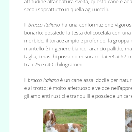
attitudine all’andatura svelta, questo cane è ada
secoli soprattutto in quella agli uccelli.
Il
bracco italiano
ha una conformazione vigorosa 
bonario; possiede la testa dolicocefala con una
morbide, il torace ampio e profondo, la groppa mu
mantello è in genere bianco, arancio pallido, mar
taglia, i maschi possono misurare dai 58 ai 67 
tra i 25 e i 40 chilogrammi.
Il
bracco italiano
è un cane assai docile per natura
e al trotto; è molto affettuoso e veloce nell’appr
gli ambienti rustici e tranquilli e possiede un ca