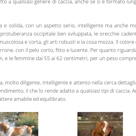
tto a qualsiasi genere di caccia, anche se si è formato lung
e solida, con un aspetto serio, intelligente ma anche m
 protuberanza occipitale ben sviluppata, le orecchie cadent
scolosa e corta, gli arti robusti e la cosa mozza. Il colore 
rone, con il pelo corto, fitto e lucente. Per quanto riguarda
cm, e le femmine dai 55 ai 62 centimetri, per un peso compr
, molto diligente, intelligente e attento nella cerca dettagli
endimento, il che lo rende adatto a qualsiasi tipi di caccia. 
rattere amabile ed equilibrato.