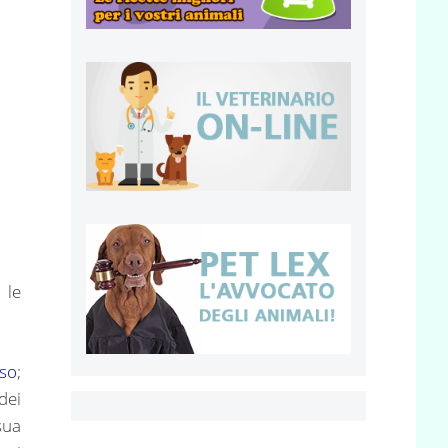
 le
so
;
dei
sua