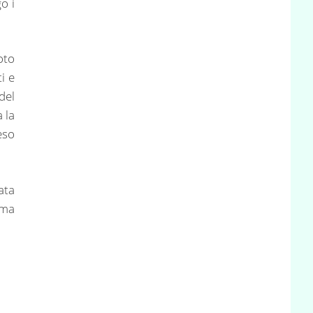
o i
oto
i e
del
 la
eso
ata
Ama