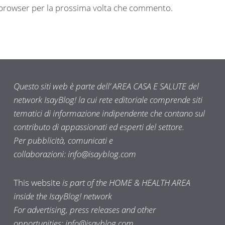
o browser per la prossima volta che commento.
Questo siti web è parte dell’ AREA CASA E SALUTE del
network IsayBlog! la cui rete editoriale comprende siti
tematici di informazione indipendente che contano sul
contributo di appassionati ed esperti del settore.
Per pubblicità, comunicati e
collaborazioni:
info@isayblog.com
This website
is part of the HOME & HEALTH AREA
inside the IsayBlog! network
For advertising, press releases and other
opportunities:
info@isayblog.com