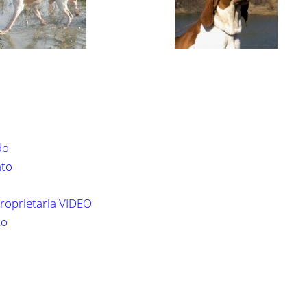
do
nto
proprietaria VIDEO
to