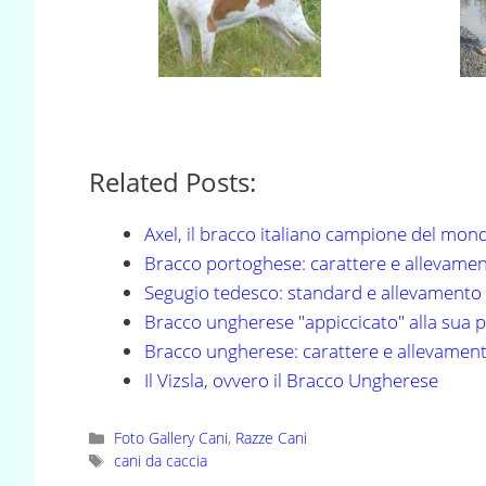
Related Posts:
Axel, il bracco italiano campione del mon
Bracco portoghese: carattere e allevame
Segugio tedesco: standard e allevamento
Bracco ungherese "appiccicato" alla sua 
Bracco ungherese: carattere e allevamen
Il Vizsla, ovvero il Bracco Ungherese
Categorie
Foto Gallery Cani
,
Razze Cani
Tag
cani da caccia