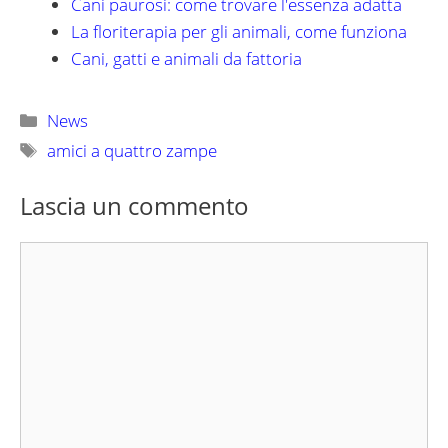
Cani paurosi: come trovare l'essenza adatta
La floriterapia per gli animali, come funziona
Cani, gatti e animali da fattoria
Categorie
News
Tag
amici a quattro zampe
Lascia un commento
Commento