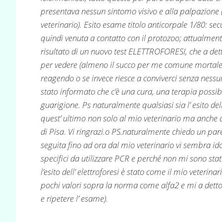
presentava nessun sintomo visivo e alla palpazione 
veterinario). Esito esame titolo anticorpale 1/80: sec
quindi venuta a contatto con il protozoo; attualmen
risultato di un nuovo test ELETTROFORESI, che a dett
per vedere (almeno il succo per me comune mortale 
reagendo o se invece riesce a conviverci senza ness
stato informato che c’è una cura, una terapia possi
guarigione. Ps naturalmente qualsiasi sia l’ esito del
quest’ ultimo non solo al mio veterinario ma anche a
di Pisa. Vi ringrazi.o PS.naturalmente chiedo un par
seguita fino ad ora dal mio veterinario vi sembra ido
specifici da utilizzare PCR e perché non mi sono stati
l’esito dell’ elettroforesi è stato come il mio veterina
pochi valori sopra la norma come alfa2 e mi a detto 
e ripetere l’ esame).