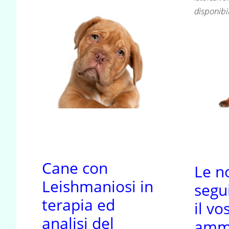
disponibi
Cane con
Le n
Leishmaniosi in
segu
terapia ed
il vo
analisi del
amma