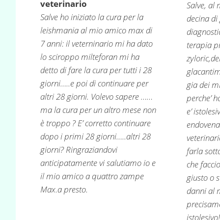
veterinario
Salve, al
Salve ho iniziato la cura per la
decina di 
leishmania al mio amico max di
diagnosti
7 anni: il veterninario mi ha dato
terapia p
lo sciroppo milteforan mi ha
zyloric,de
detto di fare la cura per tutti i 28
glacanti
giorni…..e poi di continuare per
gia dei m
altri 28 giorni. Volevo sapere ……
perche’ ho
ma la cura per un altro mese non
e’ istoles
è troppo ? E’ corretto continuare
endovena 
dopo i primi 28 giorni…..altri 28
veterinari
giorni? Ringraziandovi
farla sott
anticipatamente vi salutiamo io e
che faccio
il mio amico a quattro zampe
giusto o 
Max.a presto.
danni al 
precisame
istolesivo