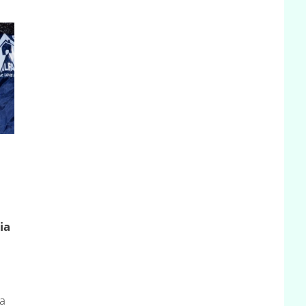
ia
l
za