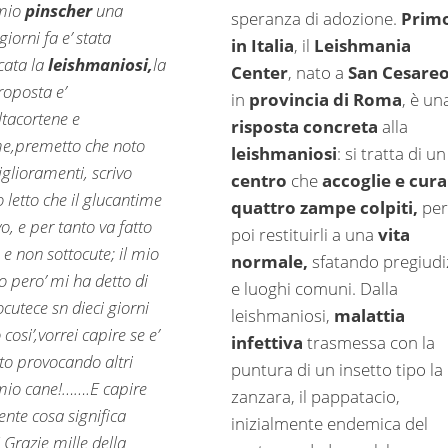
 mio
pinscher
una
speranza di adozione.
Prim
giorni fa e’ stata
in Italia
, il
Leishmania
cata la
leishmaniosi,
la
Center
, nato a
San Cesare
roposta e’
in
provincia di Roma
, è un
ltacortene e
risposta
concreta
alla
me,premetto che noto
leishmaniosi
: si tratta di un
iglioramenti, scrivo
centro
che
accoglie e cura
 letto che il glucantime
quattro zampe colpiti,
per
ivo, e per tanto va fatto
poi restituirli a una
vita
e non sottocute; il mio
normale,
sfatando pregiudi
o pero’ mi ha detto di
e luoghi comuni. Dalla
ocutece sn dieci giorni
leishmaniosi,
malattia
 cosi’,vorrei capire se e’
infettiva
trasmessa con la
sto provocando altri
puntura di un insetto tipo la
mio cane!…….E capire
zanzara, il pappatacio,
nte cosa significa
inizialmente endemica del
! Grazie mille della