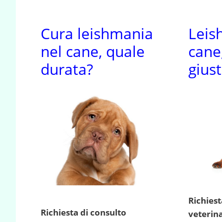
Cura leishmania
Leis
nel cane, quale
cane
durata?
gius
Richiest
Richiesta di consulto
veterin