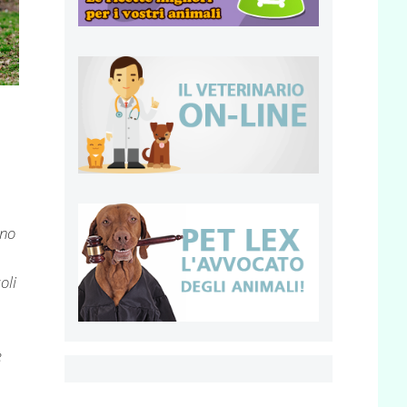
nno
oli
e