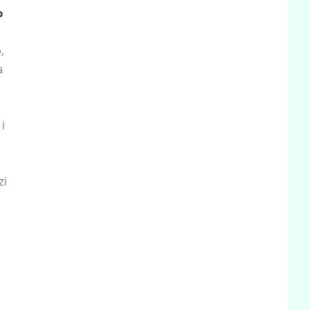
o
o
,
a
i
zi