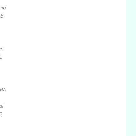
mia
OB
an
);
MMA
al
6,