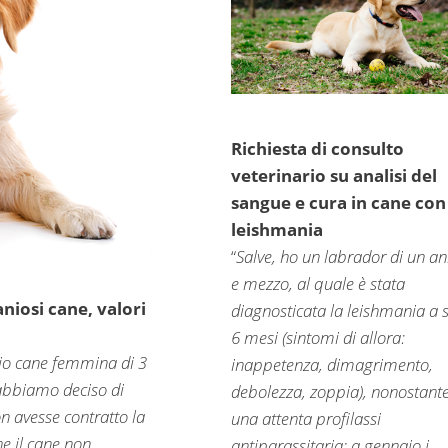
Richiesta di consulto
veterinario su analisi del
sangue e cura in cane con
leishmania
“
Salve, ho un labrador di un a
e mezzo, al quale è stata
niosi cane, valori
diagnosticata la leishmania a s
6 mesi (sintomi di allora:
mio cane femmina di 3
inappetenza, dimagrimento,
 abbiamo deciso di
debolezza, zoppia), nonostant
n avesse contratto la
una attenta profilassi
e il cane non
antiparassitaria; a gennaio i