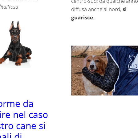
centro-sud; da qualche anno
lita!Rosa
diffusa anche al nord,
si
guarisce
.
orme da
ire nel caso
stro cane si
li di