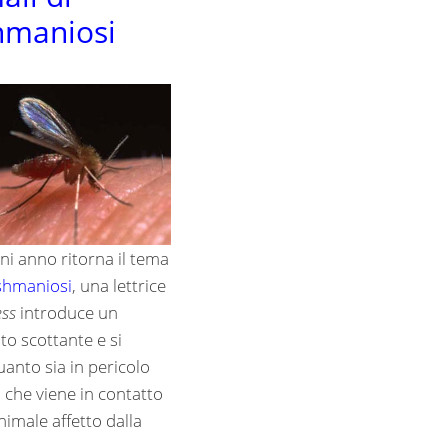
hmaniosi
i anno ritorna il tema
shmaniosi
, una lettrice
ss
introduce un
o scottante e si
anto sia in pericolo
che viene in contatto
imale affetto dalla