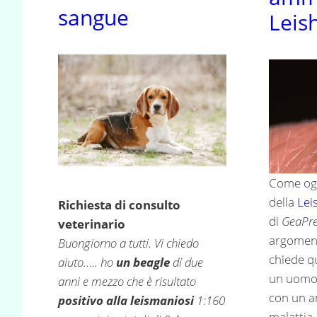
sangue
Leis
Come ogn
della
Lei
Richiesta di consulto
di
GeaPre
veterinario
argoment
Buongiorno a tutti. Vi chiedo
chiede qu
aiuto….. ho
un beagle
di due
un uomo 
anni e mezzo che è risultato
con un an
positivo alla leismaniosi
1:160
malattia.