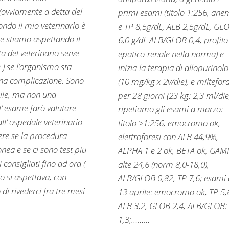
(ovviamente a detta del
primi esami (titolo 1:256, ane
ondo il mio veterinario è
e TP 8,5g/dL, ALB 2,5g/dL, GL
te stiamo aspettando il
6,0 g/dL ALB/GLOB 0,4, profilo
a del veterinario serve
epatico-renale nella norma) e
) se l’organismo sta
inizia la terapia di allopurinolo
una complicazione. Sono
(10 mg/kg x 2v/die), e miltefor
bile, ma non una
per 28 giorni (23 kg: 2,3 ml/die
l’ esame farò valutare
ripetiamo gli esami a marzo:
ll’ ospedale veterinario
titolo >1:256, emocromo ok,
ere se la procedura
elettroforesi con ALB 44,9%,
nea e se ci sono test piu
ALPHA 1 e 2 ok, BETA ok, GA
 consigliati fino ad ora (
alte 24,6 (norm 8,0-18,0),
rio si aspettava, con
ALB/GLOB 0,82, TP 7,6; esami 
di rivederci fra tre mesi
13 aprile: emocromo ok, TP 5,
ALB 3,2, GLOB 2,4, ALB/GLOB:
1,3;………