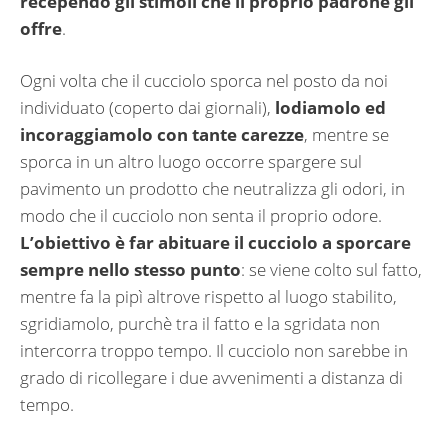
recependo gli stimoli che il proprio padrone gli
offre
.
Ogni volta che il cucciolo sporca nel posto da noi
individuato (coperto dai giornali),
lodiamolo ed
incoraggiamolo con tante carezze
, mentre se
sporca in un altro luogo occorre spargere sul
pavimento un prodotto che neutralizza gli odori, in
modo che il cucciolo non senta il proprio odore.
L’obiettivo è far abituare il cucciolo a sporcare
sempre nello stesso punto
: se viene colto sul fatto,
mentre fa la pipì altrove rispetto al luogo stabilito,
sgridiamolo, purchè tra il fatto e la sgridata non
intercorra troppo tempo. Il cucciolo non sarebbe in
grado di ricollegare i due avvenimenti a distanza di
tempo.