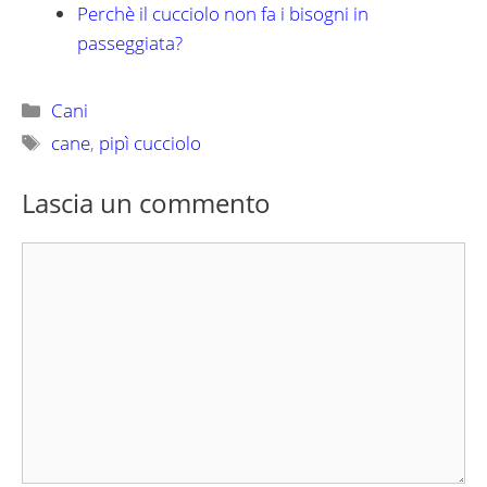
Perchè il cucciolo non fa i bisogni in
passeggiata?
Categorie
Cani
Tag
cane
,
pipì cucciolo
Lascia un commento
Commento