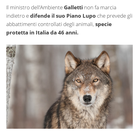
Il ministro dell’Ambiente
Galletti
non fa marcia
indietro e
difende il suo Piano Lupo
che prevede gli
abbattimenti controllati degli animali,
specie
protetta in Italia da 46 anni.