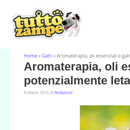
Vai
al
contenuto
Home
»
Gatti
»
Aromaterapia, oli essenziali e gat
Aromaterapia, oli es
potenzialmente leta
8 Marzo 2010
di
Redazione