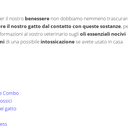
er il nostro
benessere
non dobbiamo nemmeno trascurar
re il nostro gatto dal contatto con queste sostanze
, p
nformazioni al vostro veterinario sugli
oli essenziali nocivi
mi
di una possibile
intossicazione
se avete usato in casa
ine Combo
tossici
el gatto
ress