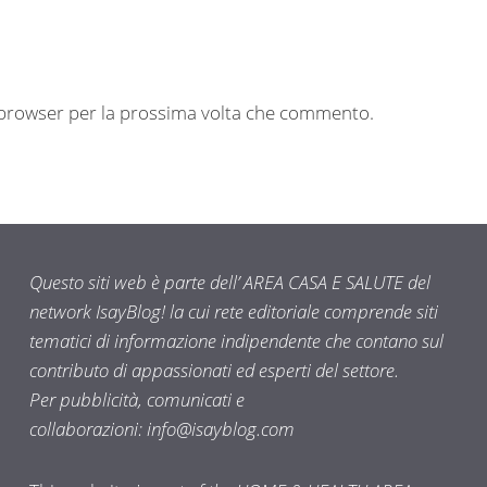
o browser per la prossima volta che commento.
Questo siti web è parte dell’ AREA CASA E SALUTE del
network IsayBlog! la cui rete editoriale comprende siti
tematici di informazione indipendente che contano sul
contributo di appassionati ed esperti del settore.
Per pubblicità, comunicati e
collaborazioni:
info@isayblog.com