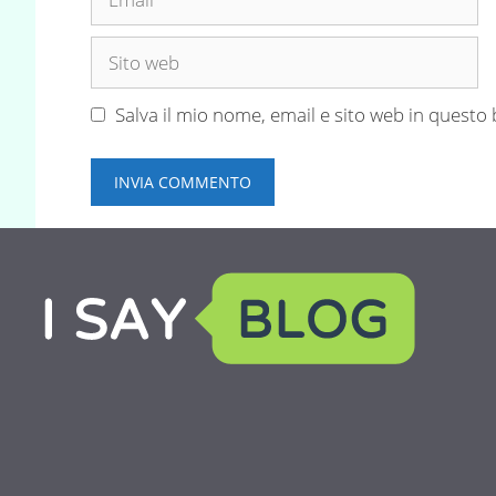
Sito
web
Salva il mio nome, email e sito web in quest