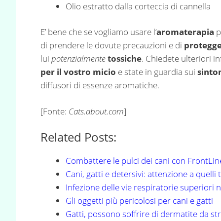
Olio estratto dalla corteccia di cannella
E’ bene che se vogliamo usare l’
aromaterapia
p
di prendere le dovute precauzioni e di
protegge
lui
potenzialmente
tossiche
. Chiedete ulteriori i
per il vostro micio
e state in guardia sui
sinto
diffusori di essenze aromatiche.
[Fonte:
Cats.about.com
]
Related Posts:
Combattere le pulci dei cani con FrontL
Cani, gatti e detersivi: attenzione a quelli 
Infezione delle vie respiratorie superiori n
Gli oggetti più pericolosi per cani e gatti
Gatti, possono soffrire di dermatite da st