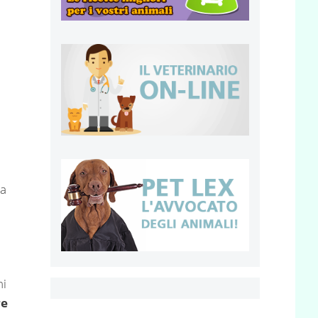
za
mi
re