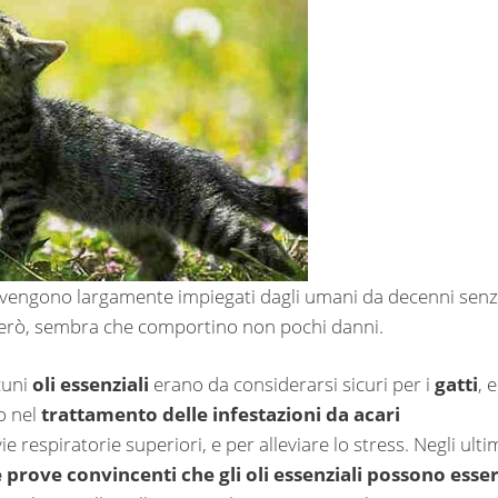
vengono largamente impiegati dagli umani da decenni sen
i, però, sembra che comportino non pochi danni.
cuni
oli essenziali
erano da considerarsi sicuri per i
gatti
, e
o nel
trattamento delle infestazioni da acari
ie respiratorie superiori, e per alleviare lo stress. Negli ulti
 prove convincenti che gli oli essenziali possono esse