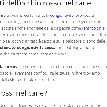
ti dell’occhio rosso nel cane
ane
troviamo certamente la
congiuntivite
, provocata
rra o altro. In genere questa condizione è passeggera e non
isposte anche anomalie della palpebra come l’
entropion
e
però sono correlate lacrimazione intensa e secrezione di p
rio se l’occhio irritato è secco e sulle palpebre ci sono delle
cherato-congiuntivite secca
, una patologia molto
ma che piuttosto complicata da curare.
lla cornea
(in genere l’occhio è chiuso ed il cane dimostra 
paco e lievemente gonfio). Tra le cause inoltre troviamo
della sfera orbitale dell’occhio.
rossi nel cane?
da una diagnosi. Per stabilire il problema il veterinario