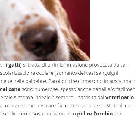
per
i gatti
) si tratta di un’infiammazione provocata da vari
vascolarizzazione oculare (aumento dei vasi sanguigni
angue nelle palpebre. Paroloni che ci mettono in ansia, ma i
 nel cane
sono numerose, spesso anche banali e/o facilme
e tale sintomo, l’ideale è sempre una visita dal
veterinario
orma non somministrare farmaci senza che sia stato il med
re colliri come sostituti lacrimali o
pulire l’occhio
con