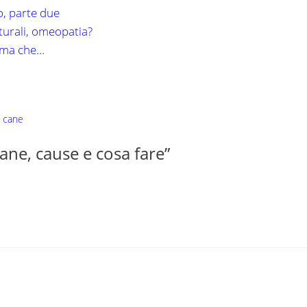
o, parte due
turali, omeopatia?
rima che…
i cane
ane, cause e cosa fare”