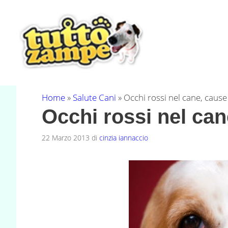
Vai
al
contenuto
Home
»
Salute Cani
»
Occhi rossi nel cane, cause
Occhi rossi nel can
22 Marzo 2013
di
cinzia iannaccio