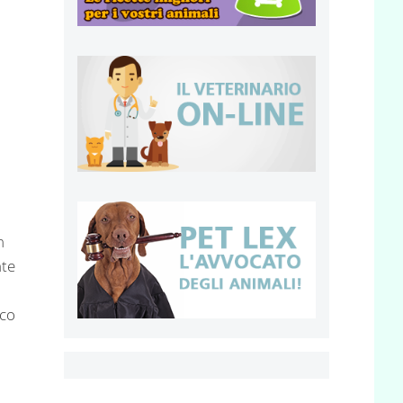
n
nte
ico