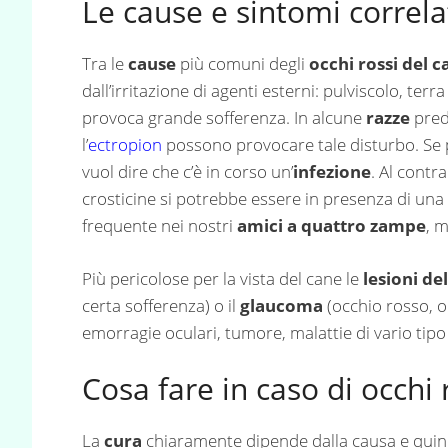
Le cause e sintomi correla
Tra le
cause
più comuni degli
occhi rossi del c
dall’irritazione di agenti esterni: pulviscolo, te
provoca grande sofferenza. In alcune
razze
pred
l’
ectropion
possono provocare tale disturbo. Se 
vuol dire che c’è in corso un’
infezione
. Al contra
crosticine si potrebbe essere in presenza di una
frequente nei nostri
amici a quattro zampe
, 
Più pericolose per la vista del cane le
lesioni de
certa sofferenza) o il
glaucoma
(occhio rosso, o
emorragie oculari, tumore, malattie di vario tipo 
Cosa fare in caso di occhi 
La
cura
chiaramente dipende dalla causa e quindi 