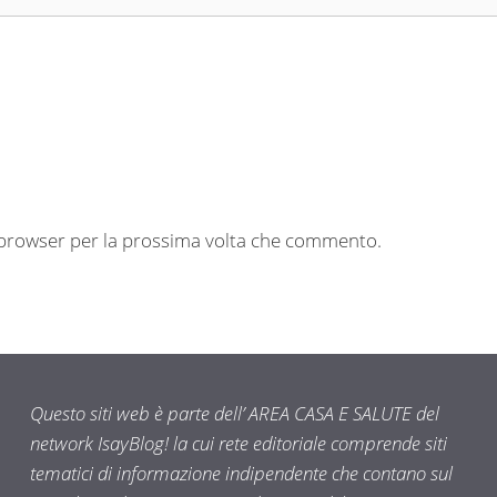
o browser per la prossima volta che commento.
Questo siti web è parte dell’ AREA CASA E SALUTE del
network IsayBlog! la cui rete editoriale comprende siti
tematici di informazione indipendente che contano sul