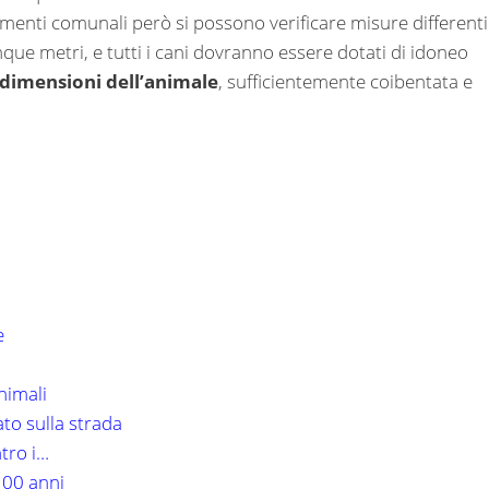
amenti comunali però si possono verificare misure differenti:
ue metri, e tutti i cani dovranno essere dotati di idoneo
 dimensioni dell’animale
, sufficientemente coibentata e
e
nimali
to sulla strada
ntro i…
100 anni