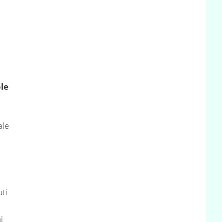
le
ale
ati
,
i