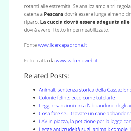
rotanti alle estremità. Se analizziamo altri regol
catena a
Pescara
dovrà essere lunga almeno cinq
riparo.
La cuccia dovrà essere adeguata alle
dovrà avere il tetto impermeabilizzato.
Fonte
www.ilcercapadrone.it
Foto tratta da
www.valcenoweb.it
Related Posts:
Animali, sentenza storica della Cassazion
Colonie feline: ecco come tutelarle
Leggi e sanzioni circa l'abbandono degli a
Cosa fare se... trovate un cane abbandona
LAV in piazza, la petizione per la legge co
Legge anticrudeltà sugli animali: compie 