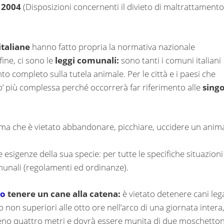
l 2004
(Disposizioni concernenti il divieto di maltrattamento
 italiane
hanno fatto propria la normativa nazionale
ine, ci sono le
leggi comunali:
sono tanti i comuni italiani
o completo sulla tutela animale. Per le città e i paesi che
’ più complessa perché occorrerà far riferimento alle
singo
rma che è vietato abbandonare, picchiare, uccidere un anim
esigenze della sua specie: per tutte le specifiche situazioni
omunali (regolamenti ed ordinanze).
to
tenere un cane alla catena:
è vietato detenere cani leg
non superiori alle otto ore nell’arco di una giornata intera
meno quattro metri e dovrà essere munita di due moschetton