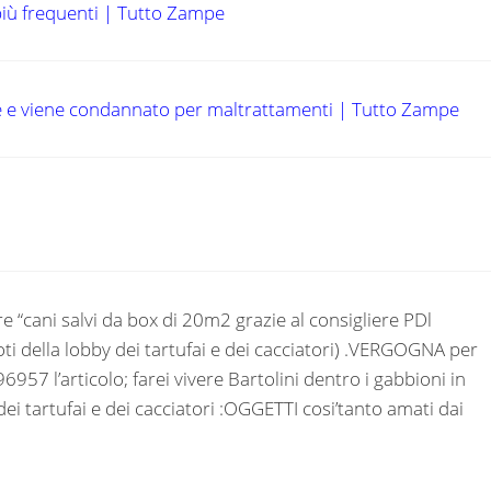
 più frequenti | Tutto Zampe
te e viene condannato per maltrattamenti | Tutto Zampe
e “cani salvi da box di 20m2 grazie al consigliere PDl
voti della lobby dei tartufai e dei cacciatori) .VERGOGNA per
57 l’articolo; farei vivere Bartolini dentro i gabbioni in
dei tartufai e dei cacciatori :OGGETTI cosi’tanto amati dai