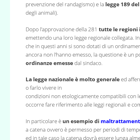
prevenzione del randagismo) e la
legge 189 de
degli animali).
Dopo l’approvazione della 281
tutte le regioni
emettendo una loro legge regionale collegata. Inf
che in questi anni si sono dotati di un ordinament
ancora non l’hanno emesso, la questione è un po
ordinanze emesse
dal sindaco.
La legge nazionale è molto generale
ed affe
o farlo vivere in
condizioni non etologicamente compatibili con le 
occorre fare riferimento alle leggi regionali e c
In particolare è
un esempio di
maltrattamen
a catena ovvero è permesso per periodi di tempo 
ed in tale caso la catena dovrà essere lunga al