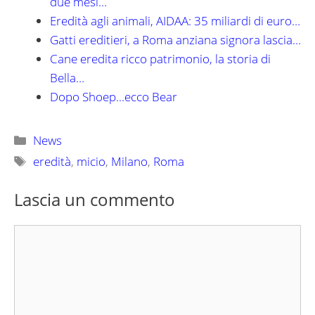
due mesi…
Eredità agli animali, AIDAA: 35 miliardi di euro…
Gatti ereditieri, a Roma anziana signora lascia…
Cane eredita ricco patrimonio, la storia di
Bella…
Dopo Shoep...ecco Bear
Categorie
News
Tag
eredità
,
micio
,
Milano
,
Roma
Lascia un commento
Commento