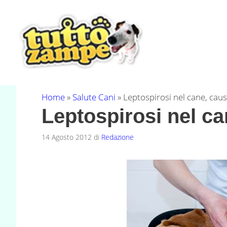
Vai
al
contenuto
Home
»
Salute Cani
»
Leptospirosi nel cane, caus
Leptospirosi nel ca
14 Agosto 2012
di
Redazione