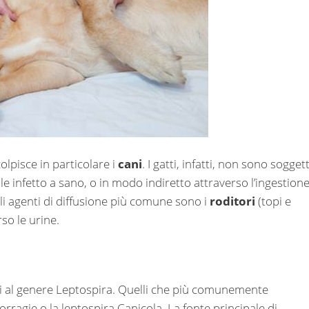
colpisce in particolare i
cani
. I gatti, infatti, non sono soggett
 infetto a sano, o in modo indiretto attraverso l’ingestione
li agenti di diffusione più comune sono i
roditori
(topi e
so le urine.
ti al genere Leptospira. Quelli che più comunemente
rragie o la leptospira Canicola. La fonte principale di