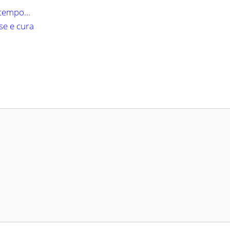
 è tempo…
use e cura