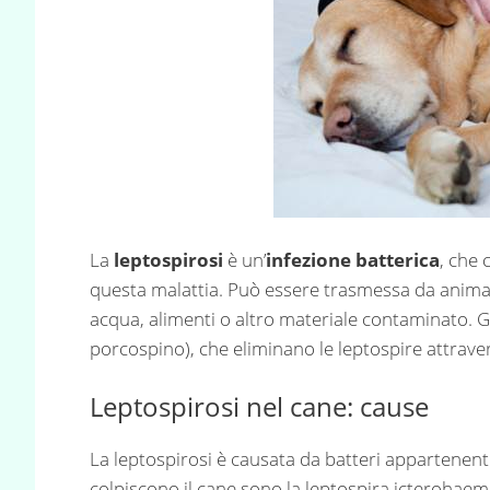
La
leptospirosi
è un’
infezione batterica
, che 
questa malattia. Può essere trasmessa da animale
acqua, alimenti o altro materiale contaminato. G
porcospino), che eliminano le leptospire attraver
Leptospirosi nel cane: cause
La leptospirosi è causata da batteri appartenen
colpiscono il cane sono la leptospira icterohaemo