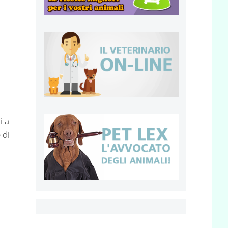
i a
 di