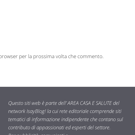
o browser per la prossima volta che commento.
Questo siti web è parte dell’ AREA CASA E SALUTE del
network IsayBlog! la cui rete editoriale comprende siti
tematici di informazione indipendente che contano sul
contributo di appassionati ed esperti del settore.