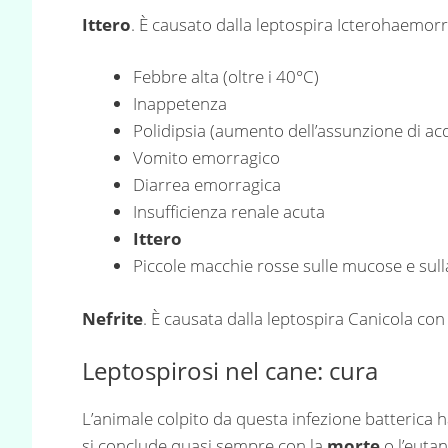
Ittero
. È causato dalla leptospira Icterohaemorr
Febbre alta (oltre i 40°C)
Inappetenza
Polidipsia (aumento dell’assunzione di ac
Vomito emorragico
Diarrea emorragica
Insufficienza renale acuta
Ittero
Piccole macchie rosse sulle mucose e sull
Nefrite
. È causata dalla leptospira Canicola con
Leptospirosi nel cane: cura
L’animale colpito da questa infezione batterica ha 
si conclude quasi sempre con la
morte
o l’eutan