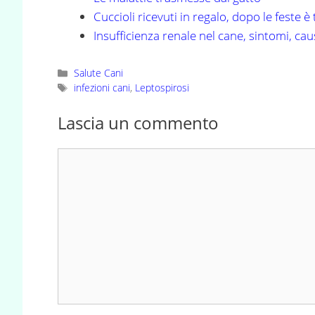
Cuccioli ricevuti in regalo, dopo le feste
Insufficienza renale nel cane, sintomi, ca
Categorie
Salute Cani
Tag
infezioni cani
,
Leptospirosi
Lascia un commento
Commento