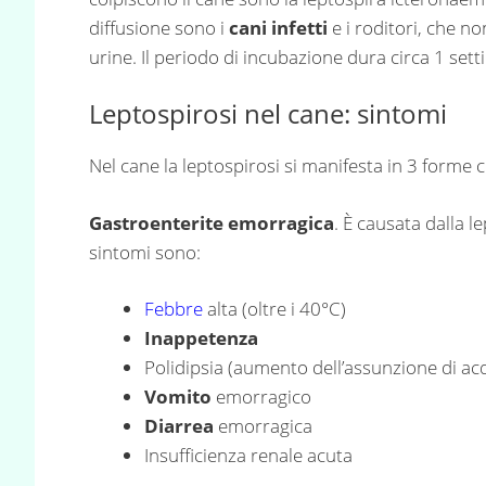
diffusione sono i
cani infetti
e i roditori, che n
urine. Il periodo di incubazione dura circa 1 set
Leptospirosi nel cane: sintomi
Nel cane la leptospirosi si manifesta in 3 forme c
Gastroenterite emorragica
. È causata dalla l
sintomi sono:
Febbre
alta (oltre i 40°C)
Inappetenza
Polidipsia (aumento dell’assunzione di ac
Vomito
emorragico
Diarrea
emorragica
Insufficienza renale acuta