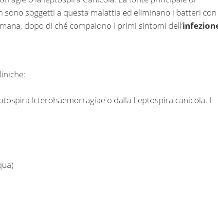
on sono soggetti a questa malattia ed eliminano i batteri con 
timana, dopo di ché compaiono i primi sintomi dell’
infezion
liniche:
eptospira Icterohaemorragiae o dalla Leptospira canicola. I
qua)