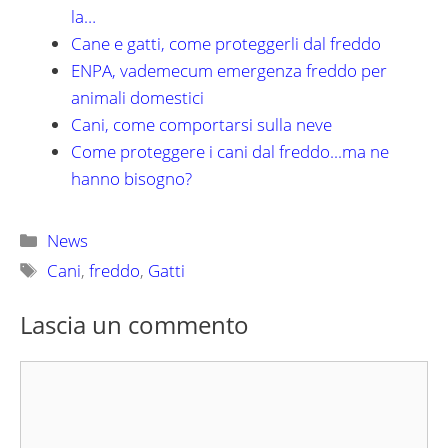
la…
Cane e gatti, come proteggerli dal freddo
ENPA, vademecum emergenza freddo per
animali domestici
Cani, come comportarsi sulla neve
Come proteggere i cani dal freddo...ma ne
hanno bisogno?
Categorie
News
Tag
Cani
,
freddo
,
Gatti
Lascia un commento
Commento