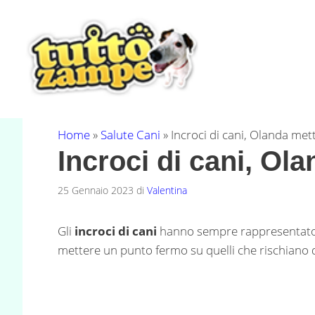
Vai
al
contenuto
Home
»
Salute Cani
»
Incroci di cani, Olanda met
Incroci di cani, Ol
25 Gennaio 2023
di
Valentina
Gli
incroci di cani
hanno sempre rappresentat
mettere un punto fermo su quelli che rischiano d