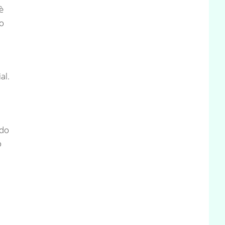
è
so
al.
ndo
o