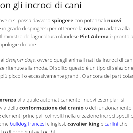
on gli incroci di cani
dove ci si possa davvero
spingere
con potenziali
nuovi
 in grado di spingersi per ottenere la
razza
più adatta alla
Il ministro dell’agricoltura olandese
Piet Adema
è pronto 
tipologie di cane.
 ai
designer dogs
, ovvero quegli animali nati da incroci di can
e ritenute alla moda. Di solito questo è un tipo di selezion
più piccoli o eccessivamente grandi. O ancora dei particolar
ferenza
alla quale automaticamente i nuovi esemplari si
via della
conformazione del cranio
o del funzionamento
 elementi principali coinvolti nella creazione incroci specific
come
bulldog francesi
e inglesi,
cavalier king
e
carlini
che
i o di problemi agli occhi.