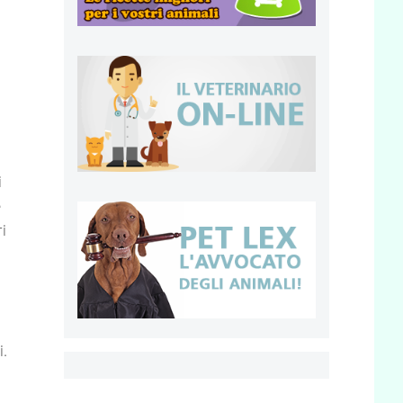
a
i
e
i
i.