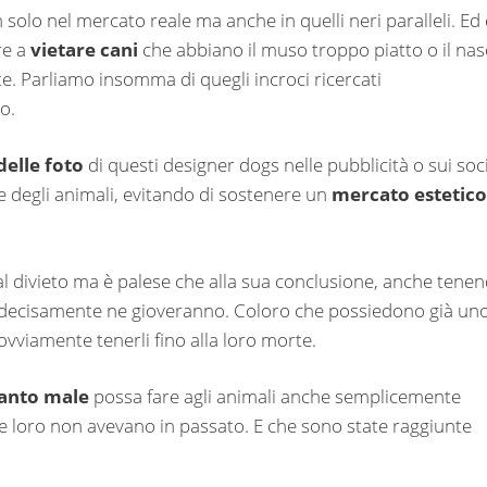
 solo nel mercato reale ma anche in quelli neri paralleli. Ed 
re a
vietare cani
che abbiano il muso troppo piatto o il na
te. Parliamo insomma di quegli incroci ricercati
o.
 delle foto
di questi designer dogs nelle pubblicità o sui soci
 degli animali, evitando di sostenere un
mercato estetico
l divieto ma è palese che alla sua conclusione, anche tene
li decisamente ne gioveranno. Coloro che possiedono già un
 ovviamente tenerli fino alla loro morte.
anto male
possa fare agli animali anche semplicemente
 loro non avevano in passato. E che sono state raggiunte