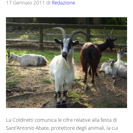
17 Gennaio 2011
di
Redazione
La Coldiretti comunica le cifre relative alla festa di
Sant’Antonio Abate, protettore degli animali, la cui