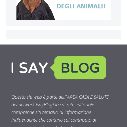
Questo siti web è parte dell’ AREA CASA E SALUTE
del network IsayBlog! la cui rete editoriale
comprende siti tematici di informazione
indipendente che contano sul contributo di