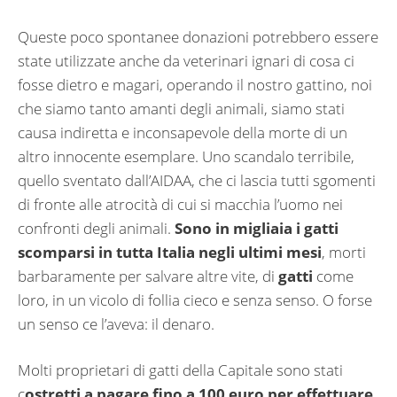
Queste poco spontanee donazioni potrebbero essere
state utilizzate anche da veterinari ignari di cosa ci
fosse dietro e magari, operando il nostro gattino, noi
che siamo tanto amanti degli animali, siamo stati
causa indiretta e inconsapevole della morte di un
altro innocente esemplare. Uno scandalo terribile,
quello sventato dall’AIDAA, che ci lascia tutti sgomenti
di fronte alle atrocità di cui si macchia l’uomo nei
confronti degli animali.
Sono in migliaia i gatti
scomparsi in tutta Italia negli ultimi mesi
, morti
barbaramente per salvare altre vite, di
gatti
come
loro, in un vicolo di follia cieco e senza senso. O forse
un senso ce l’aveva: il denaro.
Molti proprietari di gatti della Capitale sono stati
c
ostretti a pagare fino a 100 euro per effettuare