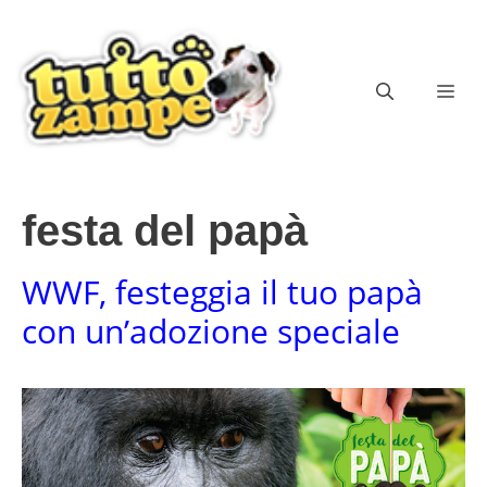
Vai
al
contenuto
ME
festa del papà
WWF, festeggia il tuo papà
con un’adozione speciale