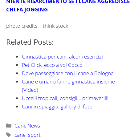
NIENTE RISARCIMENTO SE I LCANE AGGREDISCE
CHI FA JOGGING
photo credits | think stock
Related Posts:
Ginnastica per cani, alcuni esericizi
Pet Click, ecco a voi Cocco
Dove passeggiare con il cane a Bologna
Cane e umano fanno ginnastica insieme
(Video)
Uccelli tropicali, consigli... primaverili!
Cani in spiaggia: gallery di foto
Categorie
Cani
,
News
Tag
cane
,
sport