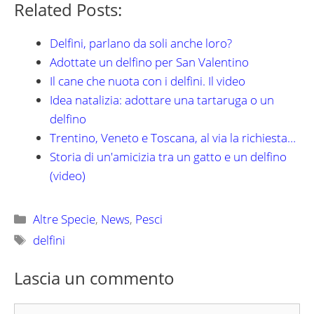
Related Posts:
Delfini, parlano da soli anche loro?
Adottate un delfino per San Valentino
Il cane che nuota con i delfini. Il video
Idea natalizia: adottare una tartaruga o un
delfino
Trentino, Veneto e Toscana, al via la richiesta…
Storia di un'amicizia tra un gatto e un delfino
(video)
Categorie
Altre Specie
,
News
,
Pesci
Tag
delfini
Lascia un commento
Commento