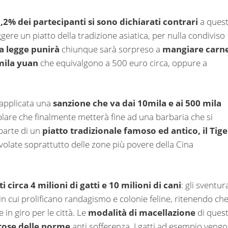
3,2% dei partecipanti si sono dichiarati contrari
a ques
re un piatto della tradizione asiatica, per nulla condiviso
a legge punirà
chiunque sarà sorpreso a
mangiare carn
mila yuan
che equivalgono a 500 euro circa, oppure a
 applicata una
sanzione che va dai 10mila e ai 500 mila
are che finalmente metterà fine ad una barbaria che si
 parte di un
piatto tradizionale famoso ed antico, il Tige
avolate soprattutto delle zone più povere della Cina
i circa 4 milioni di gatti e 10 milioni di cani
: gli sventur
 in cui prolificano randagismo e colonie feline, ritenendo ch
 in giro per le città. Le
modalità di macellazione
di quest
ttose delle norme
anti sofferenza. I gatti ad esempio veng