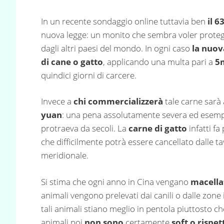
In un recente sondaggio online tuttavia ben
il 6
nuova legge: un monito che sembra voler protegge
dagli altri paesi del mondo. In ogni caso
la nuov
di cane o gatto
, applicando una multa pari a
5
quindici giorni di carcere.
Invece a
chi commercializzerà
tale carne sarà
yuan
: una pena assolutamente severa ed esempl
protraeva da secoli. La
carne di gatto
infatti fa
che difficilmente potrà essere cancellato dalle t
meridionale.
Si stima che ogni anno in Cina vengano
macellat
animali vengono prelevati dai canili o dalle zone
tali animali stiano meglio in pentola piuttosto che
animali poi
non sono
certamente
soft o rispe