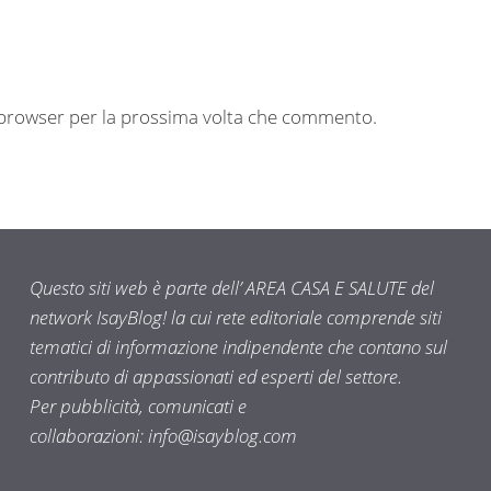
o browser per la prossima volta che commento.
Questo siti web è parte dell’ AREA CASA E SALUTE del
network IsayBlog! la cui rete editoriale comprende siti
tematici di informazione indipendente che contano sul
contributo di appassionati ed esperti del settore.
Per pubblicità, comunicati e
collaborazioni:
info@isayblog.com