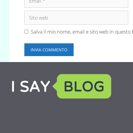
Sito
web
Salva il mio nome, email e sito web in quest