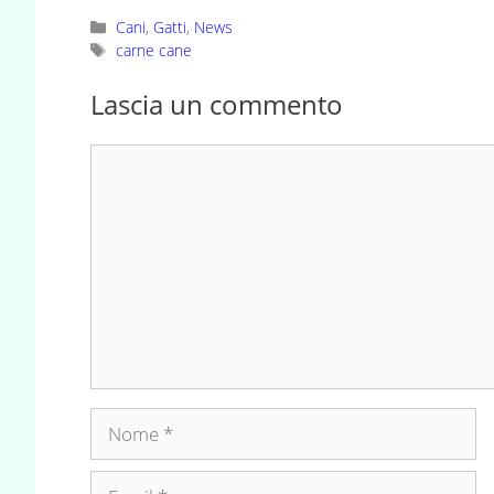
Categorie
Cani
,
Gatti
,
News
Tag
carne cane
Lascia un commento
Commento
Nome
Email