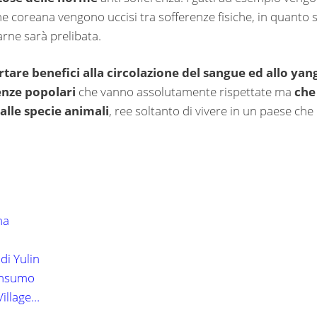
one coreana vengono uccisi tra sofferenze fisiche, in quanto s
arne sarà prelibata.
tare benefici alla circolazione del sangue ed allo yan
nze popolari
che vanno assolutamente rispettate ma
che
lle specie animali
, ree soltanto di vivere in un paese che
ina
 di Yulin
consumo
Village…