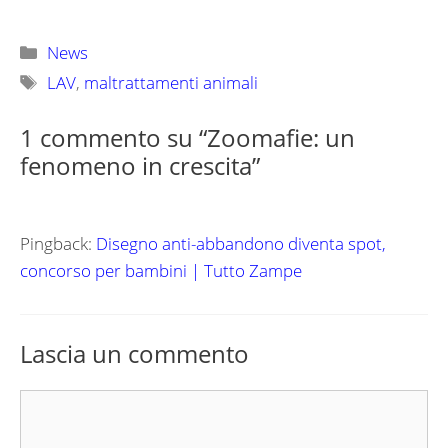
Categorie
News
Tag
LAV
,
maltrattamenti animali
1 commento su “Zoomafie: un
fenomeno in crescita”
Pingback:
Disegno anti-abbandono diventa spot,
concorso per bambini | Tutto Zampe
Lascia un commento
Commento