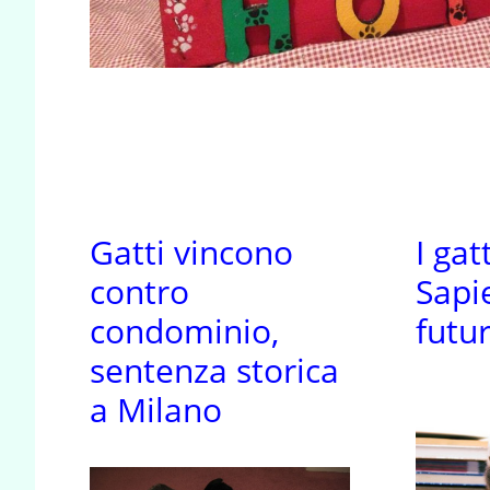
Gatti vincono
I gat
contro
Sapi
condominio,
futu
sentenza storica
a Milano