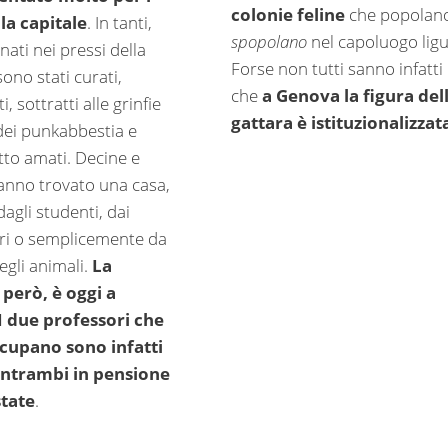
colonie feline
che popolan
lla capitale
. In tanti,
spopolano
nel capoluogo ligu
ati nei pressi della
Forse non tutti sanno infatti
sono stati curati,
che
a Genova la figura del
ti, sottratti alle grinfie
gattara è istituzionalizzat
ei punkabbestia e
tto amati. Decine e
anno trovato una casa,
dagli studenti, dai
ri o semplicemente da
egli animali.
La
 però, è oggi a
I due professori che
ccupano sono infatti
entrambi in pensione
state
.