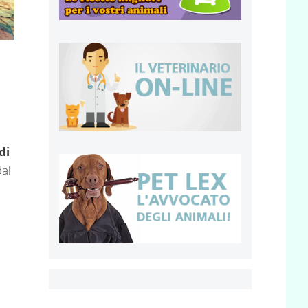
di
dal