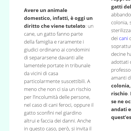
gatti de
Avere un animale
abbandon
domestico, infatti, è oggi un
colonia, 
diritto che viene tutelato
: un
sterilizza
cane, un gatto fanno parte
dei
cani
d
della famiglia e raramente i
soprattu
giudici ordinano ai condomini
decine h
di separarsene davanti alle
adottati 
lamentele portate in tribunale
professo
da vicini di casa
amanti d
particolarmente suscettibili. A
colonia,
meno che non ci sia un rischio
rischio
.
per l’incolumità delle persone,
se ne o
nel caso di cani feroci, oppure il
andati 
gatto sconfini nel giardino
quest’e
altrui e faccia dei danni. Anche
in questo caso, però, si invita il