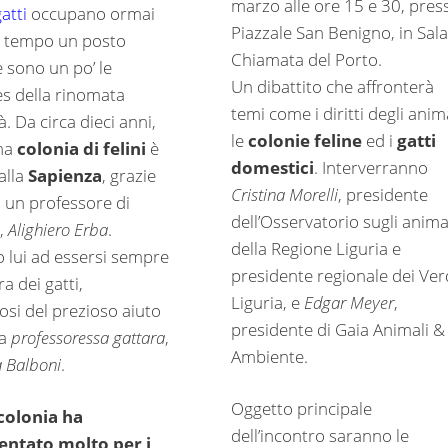
marzo alle ore 15 e 30, pres
gatti
occupano ormai
Piazzale San Benigno, in Sala
 tempo un posto
Chiamata del Porto.
 sono un po’ le
Un dibattito che affronterà
s della rinomata
temi come i diritti degli anima
à. Da circa dieci anni,
le
colonie feline
ed i
gatti
una
colonia di felini
è
domestici
. Interverranno
alla
Sapienza
, grazie
Cristina Morelli
, presidente
di un professore di
dell’Osservatorio sugli anima
a,
Alighiero Erba
.
della Regione Liguria e
o lui ad essersi sempre
presidente regionale dei Ver
a dei gatti,
Liguria, e
Edgar Meyer
,
osi del prezioso aiuto
presidente di Gaia Animali &
ra
professoressa gattara
,
Ambiente.
a Balboni
.
Oggetto principale
colonia ha
dell’incontro saranno le
entato molto per i