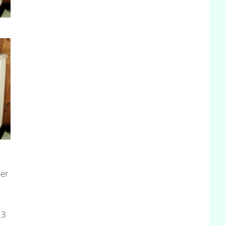
er
23