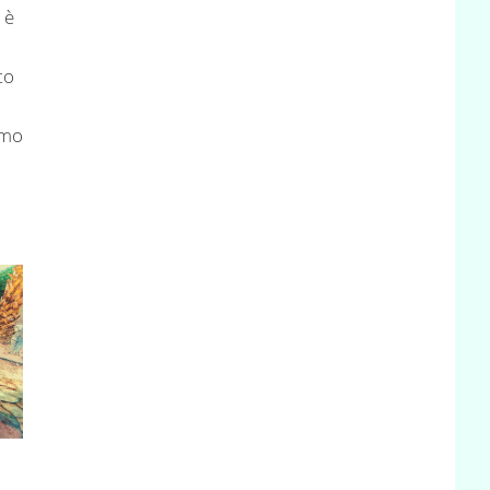
 è
a
to
imo