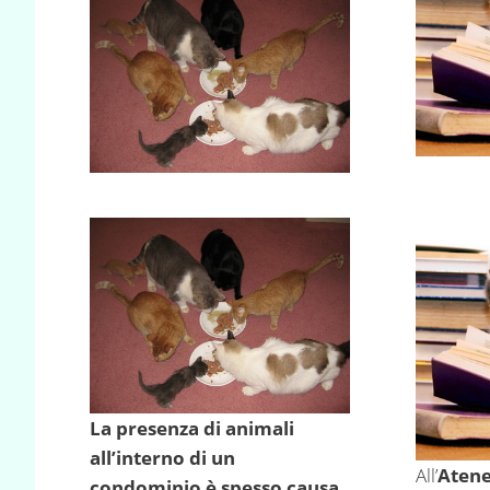
La presenza di animali
all’interno di un
All’
Atene
condominio è spesso causa