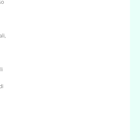
so
li,
li
di