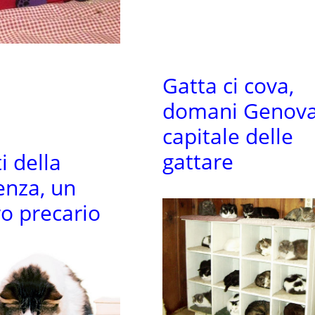
Gatta ci cova,
domani Genov
capitale delle
gattare
ti della
enza, un
ro precario