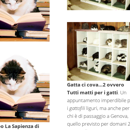
Gatta ci cova…2 ovvero
Tutti matti per i gatti
. Un
appuntamento imperdibile p
i
gattofili
liguri, ma anche per
chi è di passaggio a Genova,
quello previsto per domani 
o La Sapienza di