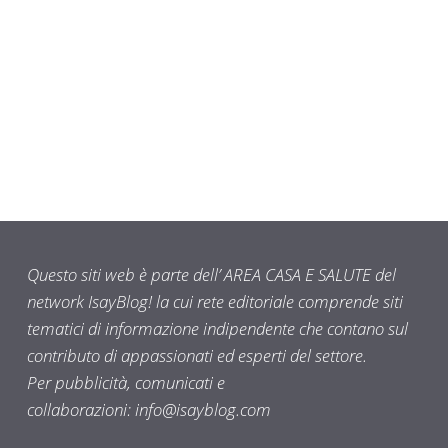
Questo siti web è parte dell’ AREA CASA E SALUTE del
network IsayBlog! la cui rete editoriale comprende siti
tematici di informazione indipendente che contano sul
contributo di appassionati ed esperti del settore.
Per pubblicità, comunicati e
collaborazioni:
info@isayblog.com