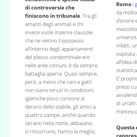
Roma
i
di controversie che
da molto
finiscono in tribunale
. Tra gli
d’onore e
amanti degli animali e chi
mascotte
invece vuole inserire clausole
universit
che ne vietino il possesso
infatti, 
all’interno degli appartamenti
ospitata 
del plesso condominiale e/o
all’idea 
nelle aree comuni, è da sempre
statistic
battaglia aperta. Quasi sempre,
E’ propri
però, a meno che cani e gatti
preso cur
non siano tenuti in condizioni
avvalend
igieniche poco consone al
di un’alt
decoro dello stabile, gli amici a
Francesc
quattro zampe, anche quando
latrano nella notte, abbaiano,
Questa 
si rincorrono, hanno la meglio.
rappres