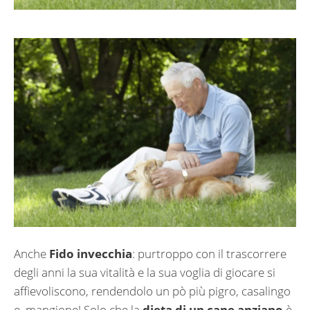
Anche
Fido invecchia
: purtroppo con il trascorrere
degli anni la sua vitalità e la sua voglia di giocare si
affievoliscono, rendendolo un pò più pigro, casalingo
e..mangione! Solo che la
dieta di un cane anziano
è