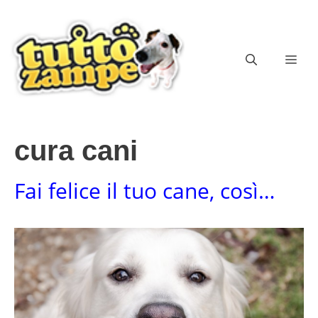
Vai
al
contenuto
ME
cura cani
Fai felice il tuo cane, così…