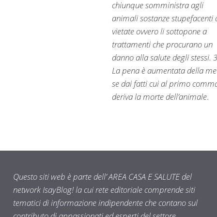
chiunque somministra agli
animali sostanze stupefacenti 
vietate ovvero li sottopone a
trattamenti che procurano un
danno alla salute degli stessi. 3
La pena è aumentata della me
se dai fatti cui al primo comm
deriva la morte dell’animale
.
Questo siti web è parte dell’ AREA CASA E SALUTE del
network IsayBlog! la cui rete editoriale comprende siti
tematici di informazione indipendente che contano sul
contributo di appassionati ed esperti del settore.