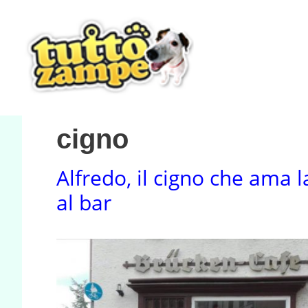
Vai
al
contenuto
cigno
Alfredo, il cigno che ama l
al bar