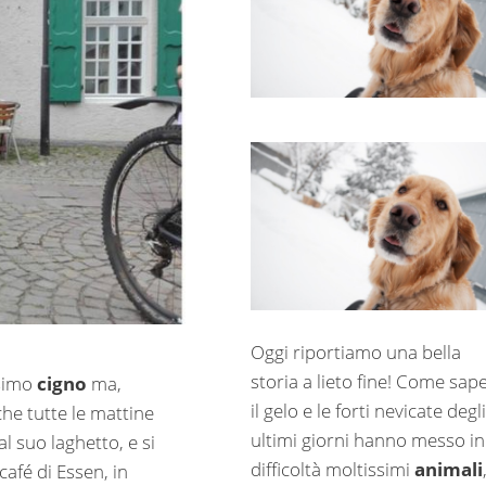
Oggi riportiamo una bella
storia a lieto fine! Come sap
ssimo
cigno
ma,
il gelo e le forti nevicate degli
he tutte le mattine
ultimi giorni hanno messo in
l suo laghetto, e si
difficoltà moltissimi
animali
afé di Essen, in