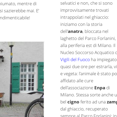
selvatici e non, che si sono
chiumato, mentre di
improvvisamente trovati
 si sazierebbe mai. E’
intrappolati nel ghiaccio:
 indimenticabile!
iniziamo con la storia
dell’
anatra
, bloccata nel
laghetto del Parco Forlanini,
alla periferia est di Milano. Il
Nucleo Soccorso Acquatico d
Vigili del Fuoco
ha impiegato
quasi due ore per estrarla, v
e vegeta: l’animale è stato po
affidato alle cure
dell’associazione
Enpa
di
Milano. Stessa sorte anche 
bel
cigno
ferito ad una
zam
dal ghiaccio, recuperato
sempre al Parco Forlanini: in