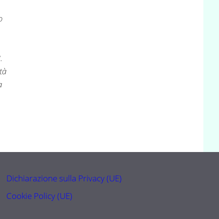
o
.
tà
a
Dichiarazione sulla Privacy (UE)
Cookie Policy (UE)