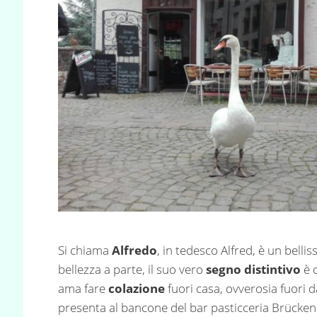
Si chiama
Alfredo
, in tedesco Alfred, è un belli
bellezza a parte, il suo vero
segno distintivo
è c
ama fare
colazione
fuori casa, ovverosia fuori da
presenta al bancone del bar pasticceria Brückenc