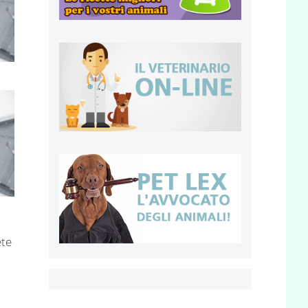
ete
,