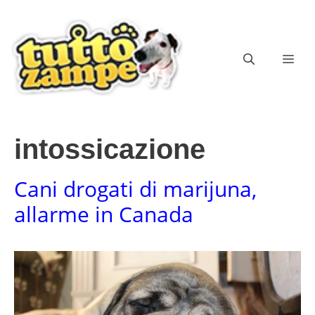
Vai
al
contenuto
ME
intossicazione
Cani drogati di marijuna,
allarme in Canada