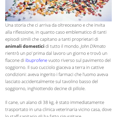
Una storia che ci arriva da oltreoceano e che invita
alla riflessione, in quanto caso emblematico di tanti
episodi simili che capitano a tanti proprietari di
animali domestici
di tutto il mondo.
John D’Amato
rientrò un po’ prima dal lavoro un giorno e trovò un
flacone di
ibuprofene
vuoto riverso sul pavimento del
soggiorno. Il suo cucciolo giaceva a terra in cattive
condizioni: aveva ingerito i farmaci che l’uomo aveva
lasciato accidentalmente sul tavolino basso del
soggiorno, inghiottendo decine di pillole.
Il cane, un alano di 38 kg, è stato immediatamente
trasportato in una clinica veterinaria vicino casa, dove
lo staff sanitario gli ha fatto rigurgitare