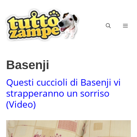
Vai
al
contenuto
ME
Basenji
Questi cuccioli di Basenji vi
strapperanno un sorriso
(Video)