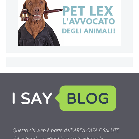
Questo siti web è parte dell’ AREA CASA E SALUTE
del network IsayBlog! la cui rete editoriale