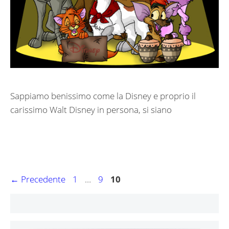
Sappiamo benissimo come la Disney e proprio il
carissimo Walt Disney in persona, si siano
Navigazione
Pagina
Pagina
Pagina
←
Precedente
1
…
9
10
articolo